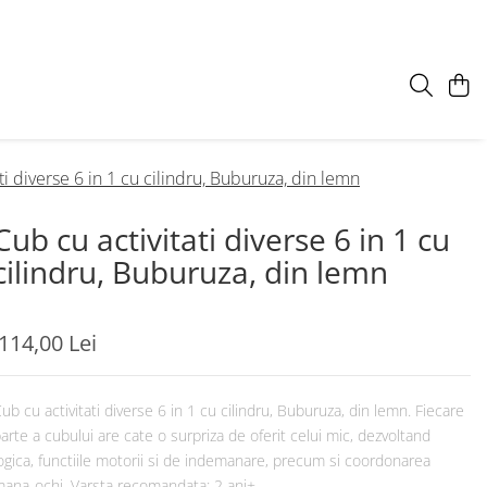
ti diverse 6 in 1 cu cilindru, Buburuza, din lemn
Cub cu activitati diverse 6 in 1 cu
cilindru, Buburuza, din lemn
114,00 Lei
ub cu activitati diverse 6 in 1 cu cilindru, Buburuza, din lemn. Fiecare
arte a cubului are cate o surpriza de oferit celui mic, dezvoltand
ogica, functiile motorii si de indemanare, precum si coordonarea
ana-ochi. Varsta recomandata: 2 ani+