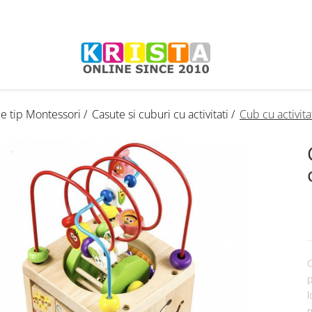
de tip Montessori /
Casute si cuburi cu activitati /
Cub cu activita
C
p
l
m