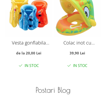
Vesta gonflabila
Colac inot cu
pentru copii, cu trei
protectie solara -
de la 20,00 Lei
39,90 Lei
camere de aer, S
Dinozaurul galben
albastru
IN STOC
IN STOC
Postari Blog