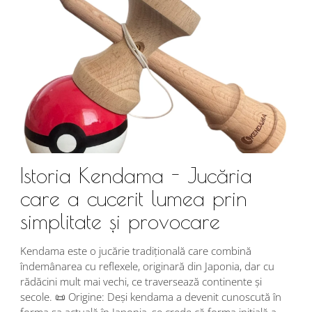
Istoria Kendama - Jucăria
care a cucerit lumea prin
simplitate și provocare
Î
s
Kendama este o jucărie tradițională care combină
r
îndemânarea cu reflexele, originară din Japonia, dar cu
i
rădăcini mult mai vechi, ce traversează continente și
d
secole. 📜 Origine: Deși kendama a devenit cunoscută în
j
forma sa actuală în Japonia, se crede că forma inițială a