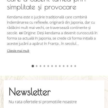
simplitate și provocare
Î
s
Kendama este o jucărie tradițională care combină
r
îndemânarea cu reflexele, originară din Japonia, dar cu
i
rădăcini mult mai vechi, ce traversează continente și
d
secole. 📜 Origine: Deși kendama a devenit cunoscută în
j
forma sa actuală în Japonia, se crede că forma inițială a
p
acestei jucării a apărut în Franța , în secolul...
C
Citeste mai mult
Newsletter
Nu rata ofertele si promotiile noastre