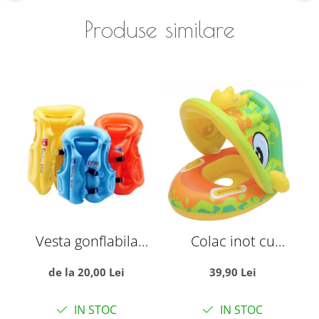
Produse similare
Vesta gonflabila
Colac inot cu
pentru copii, cu trei
protectie solara -
de la 20,00 Lei
39,90 Lei
camere de aer, S
Dinozaurul galben
albastru
IN STOC
IN STOC