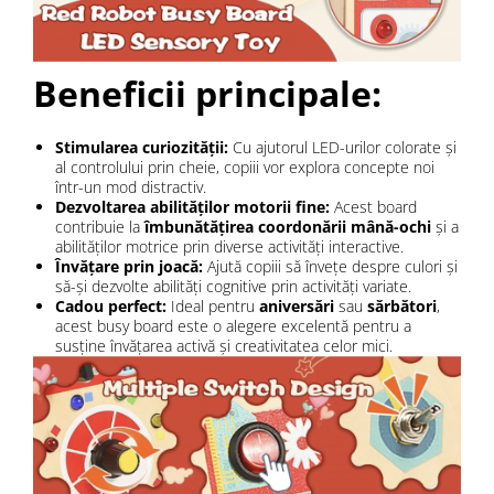
Beneficii principale:
Stimularea curiozității:
Cu ajutorul LED-urilor colorate și
al controlului prin cheie, copiii vor explora concepte noi
într-un mod distractiv.
Dezvoltarea abilităților motorii fine:
Acest board
contribuie la
îmbunătățirea coordonării mână-ochi
și a
abilităților motrice prin diverse activități interactive.
Învățare prin joacă:
Ajută copiii să învețe despre culori și
să-și dezvolte abilități cognitive prin activități variate.
Cadou perfect:
Ideal pentru
aniversări
sau
sărbători
,
acest busy board este o alegere excelentă pentru a
susține învățarea activă și creativitatea celor mici.