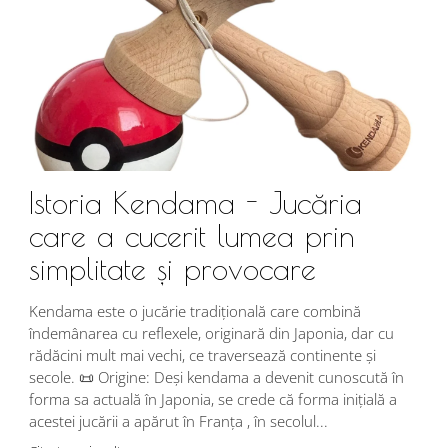
Istoria Kendama - Jucăria
care a cucerit lumea prin
simplitate și provocare
Î
s
Kendama este o jucărie tradițională care combină
r
îndemânarea cu reflexele, originară din Japonia, dar cu
i
rădăcini mult mai vechi, ce traversează continente și
d
secole. 📜 Origine: Deși kendama a devenit cunoscută în
j
forma sa actuală în Japonia, se crede că forma inițială a
p
acestei jucării a apărut în Franța , în secolul...
C