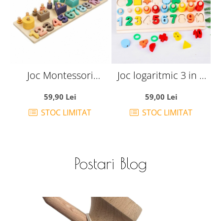
Joc Montessori
Joc logaritmic 3 in 1
Logarithm 4 in 1,
din lemn
M
59,90 Lei
59,00 Lei
aritmetica cu cifre si
STOC LIMITAT
STOC LIMITAT
coloane sortoatoare
de forme,din lemn
Postari Blog