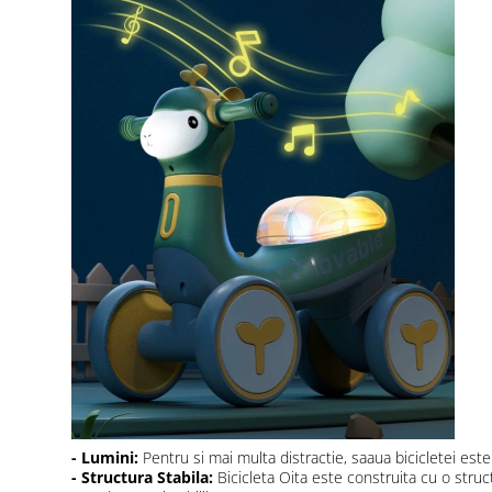
- Lumini:
Pentru si mai multa distractie, saaua bicicletei est
- Structura Stabila:
Bicicleta Oita este construita cu o structu