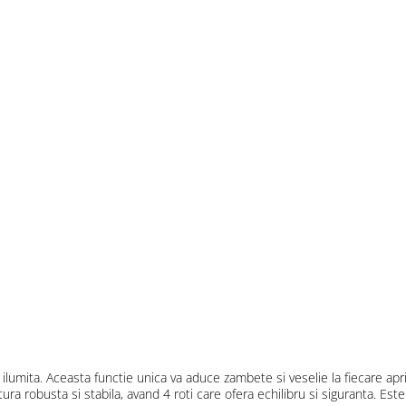
e ilumita. Aceasta functie unica va aduce zambete si veselie la fiecare ap
ra robusta si stabila, avand 4 roti care ofera echilibru si siguranta. Este i