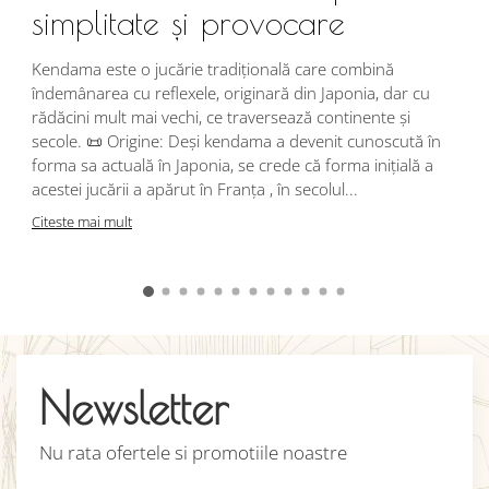
simplitate și provocare
Î
s
Kendama este o jucărie tradițională care combină
r
îndemânarea cu reflexele, originară din Japonia, dar cu
i
rădăcini mult mai vechi, ce traversează continente și
d
secole. 📜 Origine: Deși kendama a devenit cunoscută în
j
forma sa actuală în Japonia, se crede că forma inițială a
p
acestei jucării a apărut în Franța , în secolul...
C
Citeste mai mult
Newsletter
Nu rata ofertele si promotiile noastre