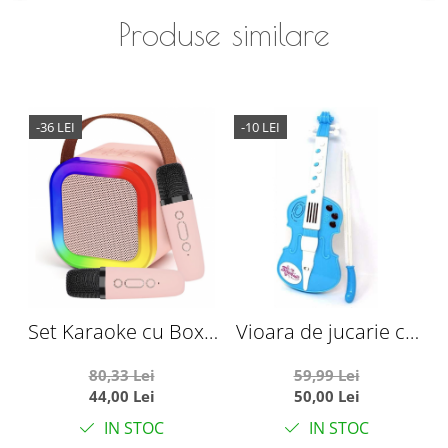
Produse similare
-36 LEI
-10 LEI
Set Karaoke cu Boxa
Vioara de jucarie cu
Difuzor si 2
arcus, sunete si
S
80,33 Lei
59,99 Lei
Microfoane Wireless,
lumini, bleu
44,00 Lei
50,00 Lei
cu bluetooth,
IN STOC
IN STOC
acumulator, roz