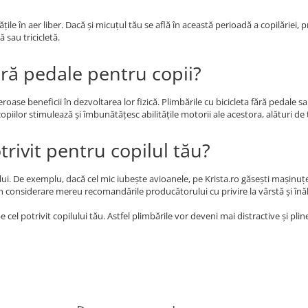
ățile în aer liber. Dacă și micuțul tău se află în această perioadă a copilăriei,
 sau tricicletă.
ără pedale pentru copii?
se beneficii în dezvoltarea lor fizică. Plimbările cu bicicleta fără pedale sau
piilor stimulează și îmbunătățesc abilitățile motorii ale acestora, alături de
rivit pentru copilul tău?
 lui. De exemplu, dacă cel mic iubește avioanele, pe Krista.ro găsești mașinuțe 
i în considerare mereu recomandările producătorului cu privire la vârstă și înă
pe cel potrivit copilului tău. Astfel plimbările vor deveni mai distractive și 