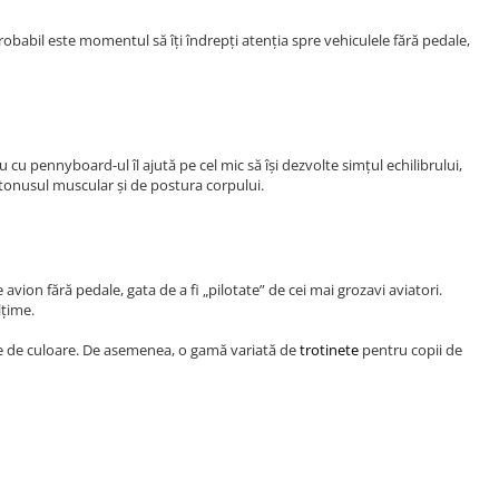
 probabil este momentul să îți îndrepți atenția spre vehiculele fără pedale,
 cu pennyboard-ul îl ajută pe cel mic să își dezvolte simțul echilibrului,
 tonusul muscular și de postura corpului.
avion fără pedale, gata de a fi „pilotate” de cei mai grozavi aviatori.
lțime.
pline de culoare. De asemenea, o gamă variată de
trotinete
pentru copii de