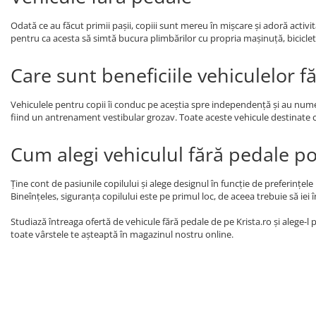
Odată ce au făcut primii pașii, copiii sunt mereu în mișcare și adoră activit
pentru ca acesta să simtă bucura plimbărilor cu propria mașinuță, bicicletă
Care sunt beneficiile vehiculelor f
Vehiculele pentru copii îi conduc pe aceștia spre independență și au numeroa
fiind un antrenament vestibular grozav. Toate aceste vehicule destinate co
Cum alegi vehiculul fără pedale pot
Ține cont de pasiunile copilului și alege designul în funcție de preferințele
Bineînțeles, siguranța copilului este pe primul loc, de aceea trebuie să ie
Studiază întreaga ofertă de vehicule fără pedale de pe Krista.ro și alege-l 
toate vârstele te așteaptă în magazinul nostru online.