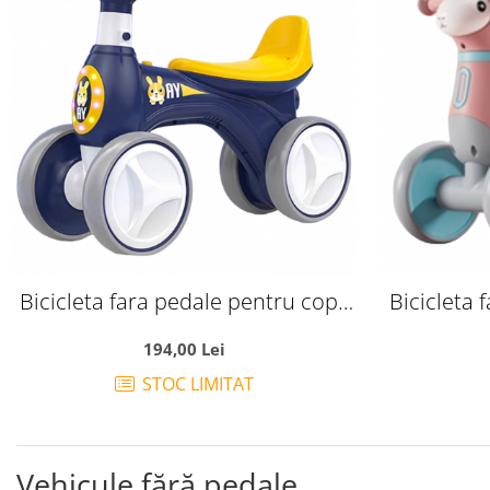
Bicicleta fara pedale pentru copii
Bicicleta 
mici 1-3 ani, cu 4 roti, 211AY
muzica si
194,00 Lei
bleumarin
STOC LIMITAT
Vehicule fără pedale