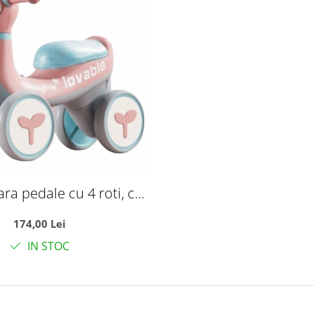
fara pedale cu 4 roti, cu
 lumini, Girafa B09 Roz
174,00 Lei
IN STOC