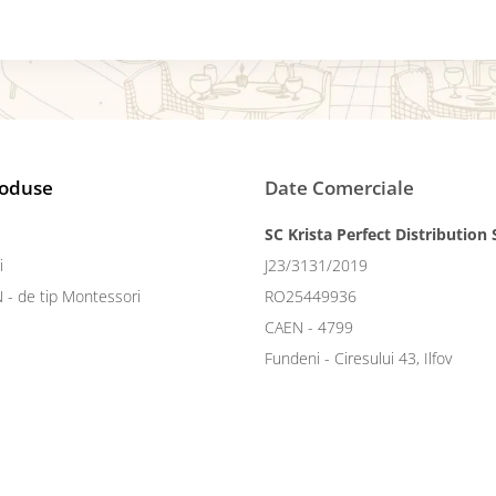
roduse
Date Comerciale
SC Krista Perfect Distribution
i
J23/3131/2019
N - de tip Montessori
RO25449936
CAEN - 4799
Fundeni - Ciresului 43, Ilfov