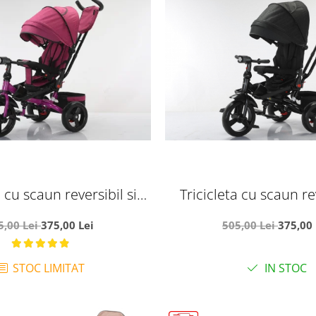
a cu scaun reversibil si
Tricicleta cu scaun rev
 de somn, SL02 - Mov
pozitie de somn, SL0
5,00 Lei
375,00 Lei
505,00 Lei
375,00 
STOC LIMITAT
IN STOC