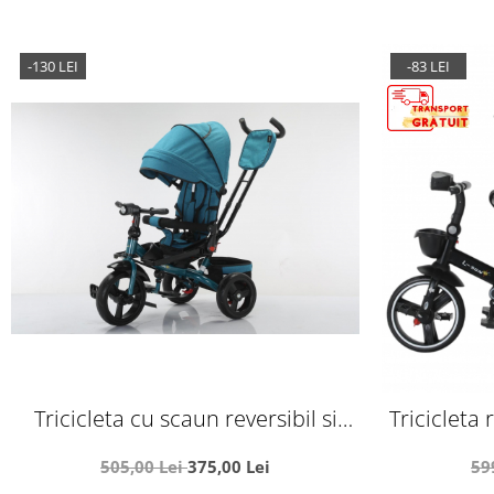
-130 LEI
-83 LEI
Tricicleta cu scaun reversibil si
Tricicleta 
pozitie de somn, SL02 - Verde
pozitie de
505,00 Lei
375,00 Lei
59
lumini si