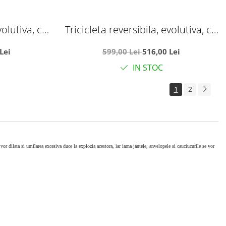
volutiva, cu
Tricicleta reversibila, evolutiva, cu
cauciuc, cu
pozitie de somn, roata cauciuc, cu
Lei
599,00 Lei
516,00 Lei
L06 crem
lumini si muzica, SL06 gri
IN STOC
1
2
vor dilata si umflarea excesiva duce la explozia acestora, iar iarna jantele, anvelopele si cauciucurile se vor