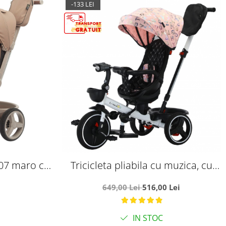
-133 LEI
SL07 maro cu
Tricicleta pliabila cu muzica, cu
 cauciuc,
pozitie de somn si scaun reversibil,
649,00 Lei
516,00 Lei
ni
SL01 - roz letters
IN STOC