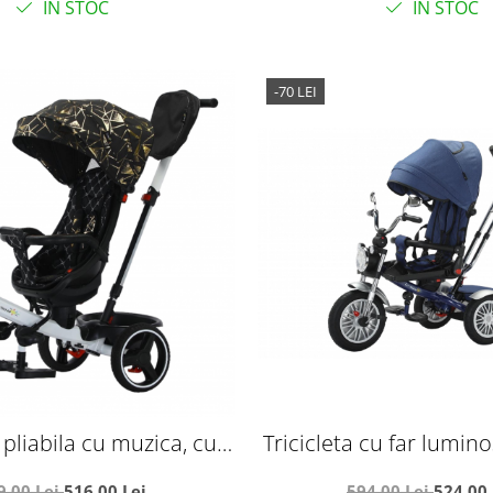
IN STOC
IN STOC
aripi aurii
-70 LEI
a pliabila cu muzica, cu
Tricicleta cu far lumino
somn si scaun reversibil,
Maner reversibil, SL03
9,00 Lei
516,00 Lei
594,00 Lei
524,00 