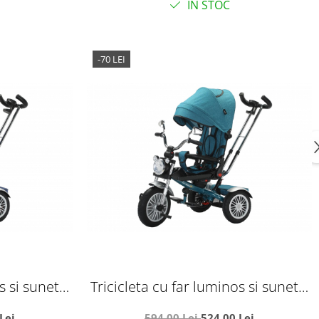
IN STOC
-70 LEI
s si sunete,
Tricicleta cu far luminos si sunete,
 - Albastru
Maner reversibil, SL03 - Verde
Lei
594,00 Lei
524,00 Lei