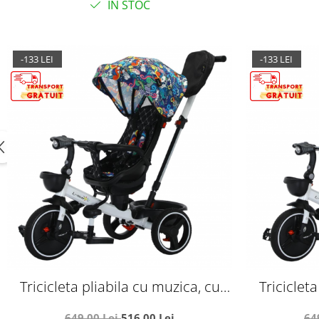
IN STOC
-133 LEI
-133 LEI
Tricicleta pliabila cu muzica, cu
Triciclet
pozitie de somn si scaun reversibil,
pozitie de 
649,00 Lei
516,00 Lei
64