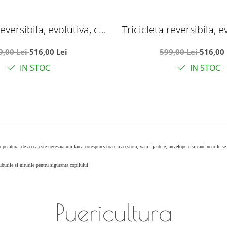
reversibila, evolutiva, cu
Tricicleta reversibila, e
 somn, roata cauciuc, cu
pozitie de somn, roata 
9,00 Lei
516,00 Lei
599,00 Lei
516,00 
 si muzica, SL06 roz
lumini si muzica, S
IN STOC
IN STOC
mperatura, de aceea este necesara umflarea corespunzatoare a acestora; vara - jantele, anvelopele si cauciucurile se 
burile si niturile pentru siguranta copilului!
Puericultura