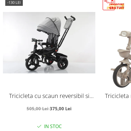
-130 LEI
Tricicleta cu scaun reversibil si
Tricicleta
pozitie de somn, SL02 - Gri
pozitie 
505,00 Lei
375,00 Lei
m
IN STOC