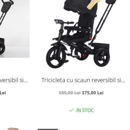
ersibil si
Tricicleta cu scaun reversibil si
2 - Negru
pozitie de somn, SL02 - Negru cu
Lei
505,00 Lei
375,00 Lei
aripi aurii
IN STOC