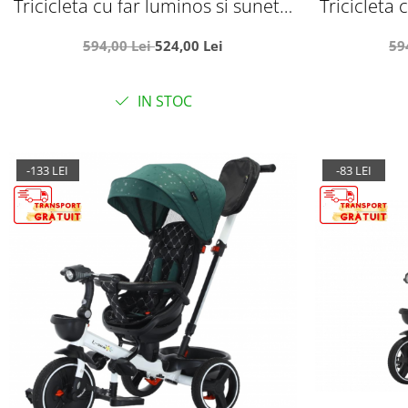
Tricicleta cu far luminos si sunete,
Tricicleta 
Maner reversibil, SL03 - Roz
Maner r
594,00 Lei
524,00 Lei
59
IN STOC
-133 LEI
-83 LEI