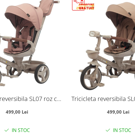
 reversibila SL07 roz cu
Tricicleta reversibila 
de somn, roti cauciuc,
pozitie de somn, roti
499,00 Lei
499,00 Lei
uzica si lumini
muzica si lumi
IN STOC
IN STOC