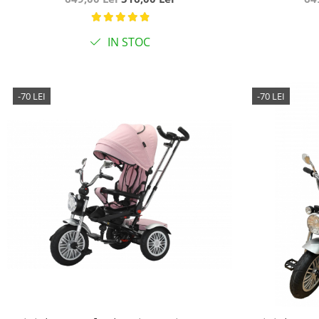
SL01 - graffitti
SL01
IN STOC
-70 LEI
-70 LEI