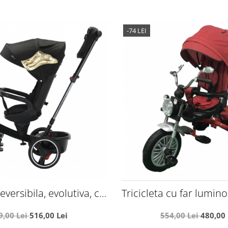
-74 LEI
reversibila, evolutiva, cu
Tricicleta cu far lumino
 somn, roata cauciuc, cu
Maner reversibil, 44
9,00 Lei
516,00 Lei
554,00 Lei
480,00 
 muzica, SL06 negru cu
caramiziu