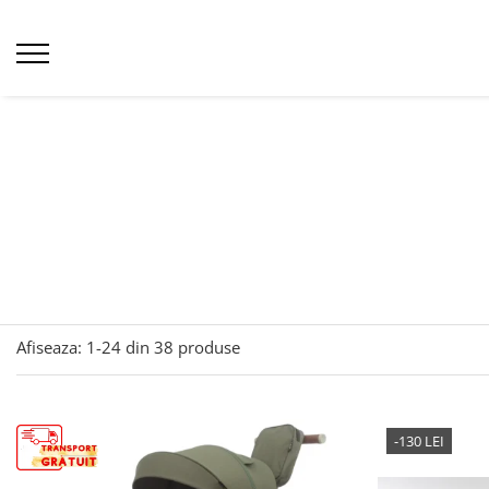
Afiseaza:
1-
24
din
38
produse
-130 LEI