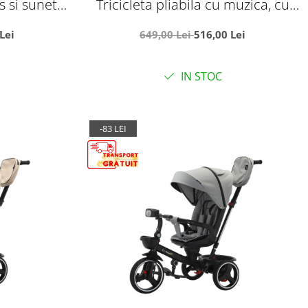
s si sunete,
Tricicleta pliabila cu muzica, cu
03 - Crem
pozitie de somn si scaun reversibil,
Lei
649,00 Lei
516,00 Lei
SL01 - rosu
IN STOC
-83 LEI