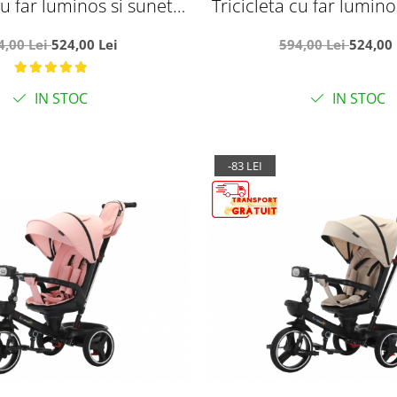
cu far luminos si sunete,
Tricicleta cu far lumino
eversibil, SL03 - Gri
Maner reversibil, SL
4,00 Lei
524,00 Lei
594,00 Lei
524,00 
IN STOC
IN STOC
-83 LEI