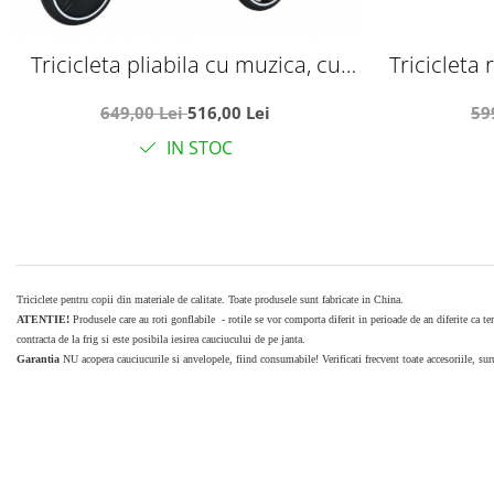
Tricicleta pliabila cu muzica, cu
Tricicleta 
pozitie de somn si scaun reversibil,
pozitie de
649,00 Lei
516,00 Lei
59
SL01 - verde
lumini
IN STOC
Triciclete pentru copii din materiale de calitate. Toate produsele sunt fabricate in China.
ATENTIE!
Produsele care au roti gonflabile - rotile se vor comporta diferit in perioade de an diferite ca te
contracta de la frig si este posibila iesirea cauciucului de pe janta.
Garantia
NU acopera cauciucurile si anvelopele, fiind consumabile! Verificati frecvent toate accesoriile, suru