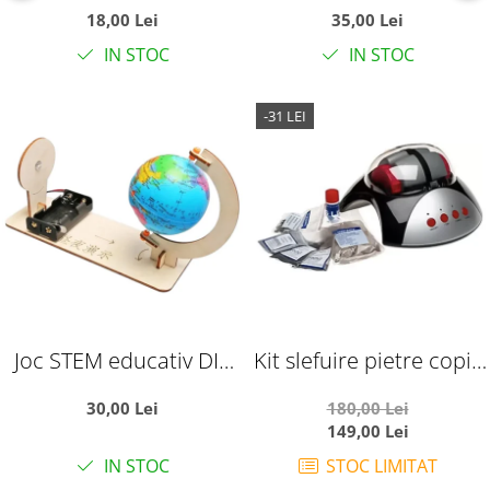
pentru copii, model
dinozaur 3D, sapatura si
18,00 Lei
35,00 Lei
Water
asamblare schelet, 4+
IN STOC
IN STOC
ani
-31 LEI
Joc STEM educativ DIY
Kit slefuire pietre copii,
rotatia Pamantului zi si
Rock Tumbler cu
30,00 Lei
180,00 Lei
noapte pentru copii 8
accesorii bijuterii, 6 ani+
149,00 Lei
ani+
IN STOC
STOC LIMITAT