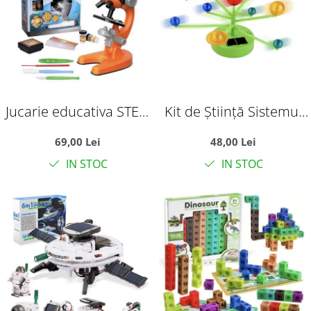
Jucarie educativa STEM
Kit de Știință Sistemul
Microscop pentru micii
Solar cu 8 planete-
69,00 Lei
48,00 Lei
cercetatori stiintifici,
Sistem Solar cu Energie
IN STOC
IN STOC
portocaliu
Solară