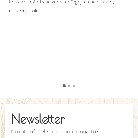
Krista.ro . Când vine vorba de îngrijirea bebelușilor,...
Citeste mai mult
Î
s
r
i
d
j
p
C
Newsletter
Nu rata ofertele si promotiile noastre