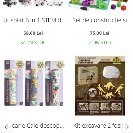
Kit solar 6 in 1 STEM de
Set de constructie si
construit cu tematica
calcule matematice,
58,00 Lei
75,00 Lei
flota Spatiului cosmic
cuburi interconectabile,
IN STOC
IN STOC
Dinozaurul, cu 117
piese
Jucarie Caleidoscop
Kit excavare 2 fosile