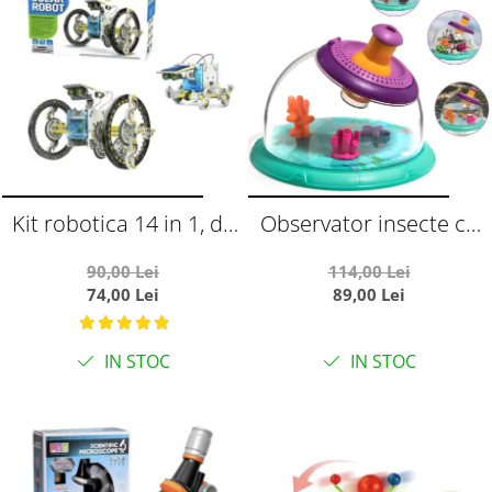
Kit robotica 14 in 1, de
Observator insecte cu
constructie cu energie
telescop, kit pentru
90,00 Lei
114,00 Lei
solara
habitat in aer liber
74,00 Lei
89,00 Lei
IN STOC
IN STOC