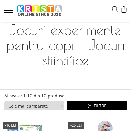
Jocuri experimente
pentru copii | Jocuri
stiintifice
Afiseaza:
1-
10
din
10
produse
FILTRE
-16 LEI
-25 LEI