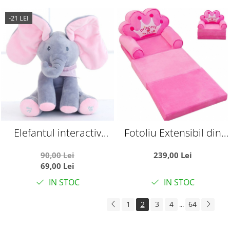
-21 LEI
Elefantul interactiv
Fotoliu Extensibil din
Peek-a-Boo Roz in limba
plus si 3 placi burete
90,00 Lei
239,00 Lei
romana
Tronul Printesei, roz
69,00 Lei
IN STOC
IN STOC
1
2
3
4
64
...