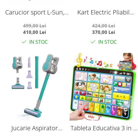
Carucior sport L-Sun,
Kart Electric Pliabil
C6, Negru, pliabil tip
Pentru Copii, 6V, 3-7 Ani,
499,00 Lei
424,00 Lei
troller, cu maner
Galben
410,00 Lei
370,00 Lei
reversibil, husa de
IN STOC
IN STOC
picioare si gentuta
Jucarie Aspirator
Tableta Educativa 3 in 1
Vertical 3 in 1 cu Sunete
Romana-Engleza -