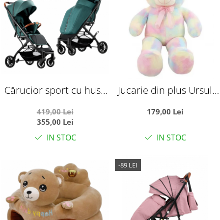
Cărucior sport cu husă
Jucarie din plus Ursul
pentru picioare, pliere
Multicolor, 100 cm
419,00 Lei
179,00 Lei
rapidă tip troller, S1
355,00 Lei
verde
IN STOC
IN STOC
-89 LEI