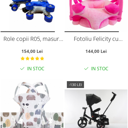
Role copii R05, masuri
Fotoliu Felicity cu
reglabile 31 - 34,
arcada si manere
154,00 Lei
144,00 Lei
albastru, S
laterale - Soricel Roz
IN STOC
IN STOC
-130 LEI