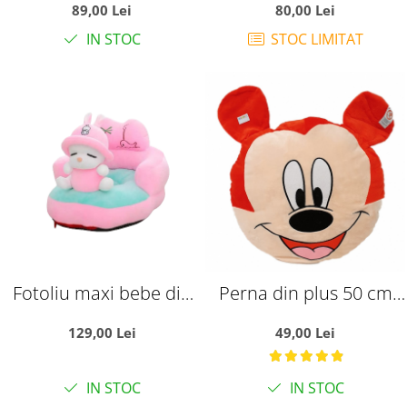
89,00 Lei
80,00 Lei
si Efecte Vizuale, 57 cm,
Activitati Logopedice si
IN STOC
STOC LIMITAT
3 ani+
Jocuri, verde
Fotoliu maxi bebe din
Perna din plus 50 cm
plus cu spatar - Iepuras,
Mickey Mouse
129,00 Lei
49,00 Lei
roz
IN STOC
IN STOC