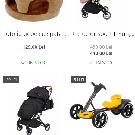
Fotoliu bebe cu spatar
Carucior sport L-Sun,
si suport de picioare -
C6, Roz, pliabil tip
129,00 Lei
499,00 Lei
Ursuletul maro Happy
troller, cu maner
410,00 Lei
Day
reversibil, husa de
IN STOC
IN STOC
picioare si gentuta
-89 LEI
-54 LEI