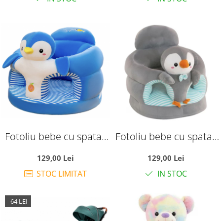
si carusel muzical, A6 gri
Fotoliu bebe cu spatar
Fotoliu bebe cu spatar
si suport de picioare -
si suport de picioare -
129,00 Lei
129,00 Lei
Pinguinul albastru cu
Pinguinul gri
STOC LIMITAT
IN STOC
alb
-64 LEI