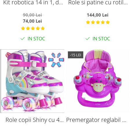
Kit robotica 14 in 1, de
Role si patine cu rotile
constructie cu energie
copii SR06MS, roti
90,00 Lei
144,00 Lei
solara
silicon cu lumini, masuri
74,00 Lei
reglabile 31 - 34, mov
IN STOC
IN STOC
-15 LEI
Role copii Shiny cu 4
Premergator reglabil pe
roti cu lumini, masuri
inaltiime, pliabil, roti de