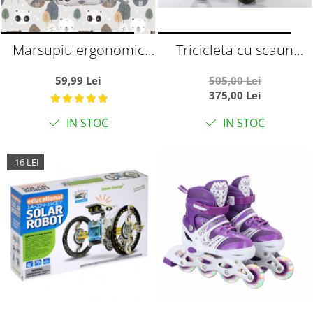
Marsupiu ergonomic
Tricicleta cu scaun
din bumbac, pentru
reversibil si pozitie de
59,99 Lei
505,00 Lei
bebelusi, Frunze si
somn, SL02 - Negru
375,00 Lei
Ursuleti, gri
IN STOC
IN STOC
-16 LEI