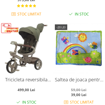
STOC LIMITAT
IN STOC
-20 LEI
Tricicleta reversibila
Saltea de joaca pentru
SL07 verde crem, cu
bebelusi, Curcubeu si
499,00 Lei
59,00 Lei
pozitie de somn, roti
insecte vesele, 92 x 60
39,00 Lei
cauciuc, muzica si
cm
IN STOC
STOC LIMITAT
lumini