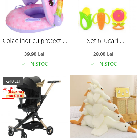
Colac inot cu protectie
Set 6 jucarii
solara - Unicornul roz
zornaitoare, cu
39,90 Lei
28,00 Lei
suprafete moi siliconate
IN STOC
IN STOC
pentru dentitia
bebelusilor
-240 LEI