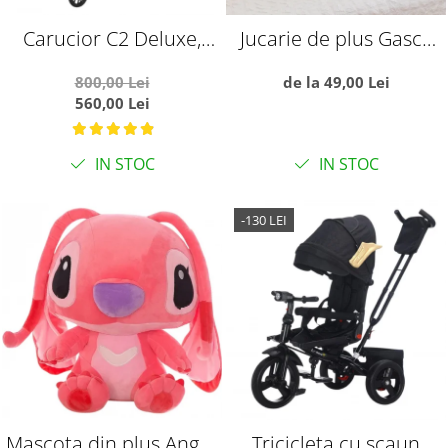
Carucior C2 Deluxe,
Jucarie de plus Gasca
reversibil, pliabil, cu
pufoasa, alba
800,00 Lei
de la 49,00 Lei
lumini si muzica, Negru
560,00 Lei
cu flori
IN STOC
IN STOC
-130 LEI
Mascota din plus Angel,
Tricicleta cu scaun