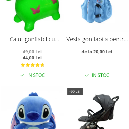
Calut gonflabil cu
Vesta gonflabila pentru
muzica si lumini, verde
copii, cu trei camere de
49,00 Lei
de la 20,00 Lei
aer, S albastru
44,00 Lei
IN STOC
IN STOC
-90 LEI