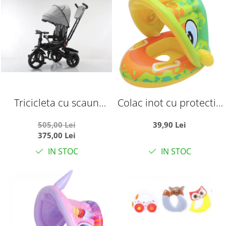
Tricicleta cu scaun
Colac inot cu protectie
reversibil si pozitie de
solara - Dinozaurul
505,00 Lei
39,90 Lei
somn, SL02 - Gri
galben
375,00 Lei
IN STOC
IN STOC