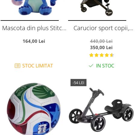
Mascota din plus Stitch
Carucior sport copii,
65 cm
pliere compacta pentru
164,00 Lei
440,00 Lei
avion, cu sistem troller,
350,00 Lei
C8 negru
STOC LIMITAT
IN STOC
-54 LEI