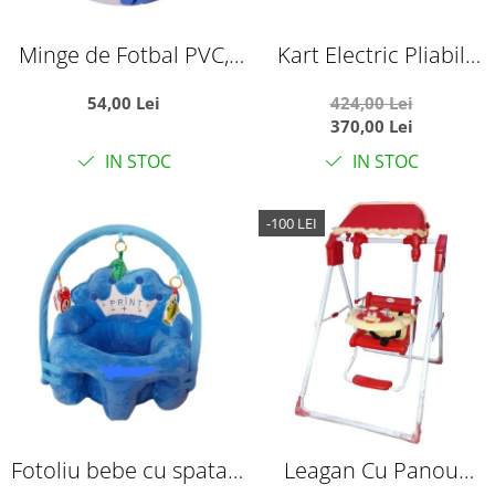
Minge de Fotbal PVC,
Kart Electric Pliabil
Marimea 5,
Pentru Copii, 6V, 3-7 Ani,
54,00 Lei
424,00 Lei
Campionatul Mondial
Negru
370,00 Lei
World Cup
IN STOC
IN STOC
-100 LEI
Fotoliu bebe cu spatar
Leagan Cu Panou