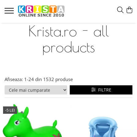
Krista.ro - all
products
Afiseaza:
1-
24
din
1532
produse
FILTRE
-5 LEI