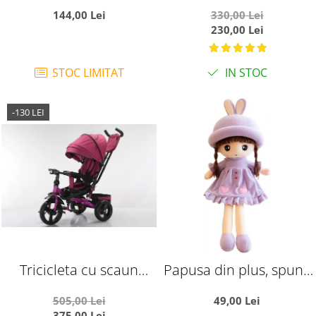
si arcada - Printul bleu,
Muzical si Copertina
144,00 Lei
330,00 Lei
din plus
Ratusca rosu
230,00 Lei
STOC LIMITAT
IN STOC
-130 LEI
Tricicleta cu scaun
Papusa din plus, spune
reversibil si pozitie de
Tatal nostru, 45 cm,
505,00 Lei
49,00 Lei
somn, SL02 - Mov
mov
375,00 Lei