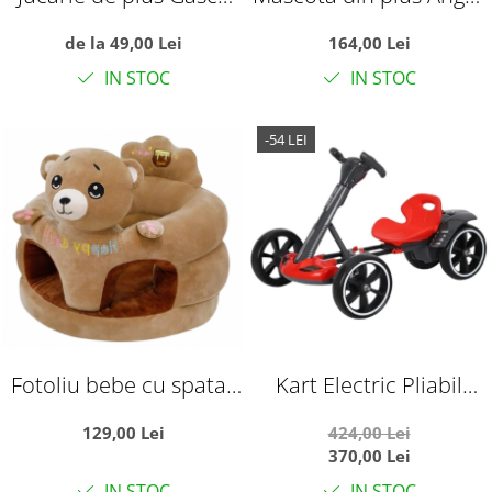
pufoasa, alba
din Lilo si Stitch, 65 cm
de la 49,00 Lei
164,00 Lei
IN STOC
IN STOC
-54 LEI
Fotoliu bebe cu spatar
Kart Electric Pliabil
si suport de picioare -
Pentru Copii, 6V, 3-7 Ani,
129,00 Lei
424,00 Lei
Ursuletul maro Happy
Rosu
370,00 Lei
Day
IN STOC
IN STOC