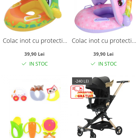
Colac inot cu protectie
Colac inot cu protectie
solara - Dinozaurul
solara - Unicornul roz
39,90 Lei
39,90 Lei
galben
IN STOC
IN STOC
-240 LEI