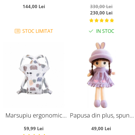
si arcada - Printul bleu,
Muzical si Copertina
144,00 Lei
330,00 Lei
din plus
Ratusca rosu
230,00 Lei
STOC LIMITAT
IN STOC
Marsupiu ergonomic
Papusa din plus, spune
din bumbac, pentru
Tatal nostru, 45 cm,
59,99 Lei
49,00 Lei
bebelusi, Frunze si
mov