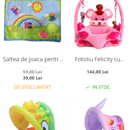
Saltea de joaca pentru
Fotoliu Felicity cu
bebelusi, Curcubeu si
arcada si manere
59,00 Lei
144,00 Lei
insecte vesele, 92 x 60
laterale - Soricel Roz
39,00 Lei
cm
STOC LIMITAT
IN STOC