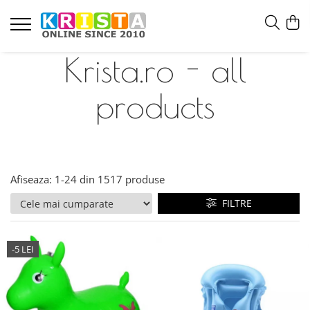
Krista.ro - all
products
Afiseaza:
1-
24
din
1517
produse
FILTRE
-5 LEI