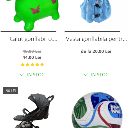
Calut gonflabil cu
Vesta gonflabila pentru
muzica si lumini, verde
copii, cu trei camere de
49,00 Lei
de la 20,00 Lei
aer, S albastru
44,00 Lei
IN STOC
IN STOC
-90 LEI