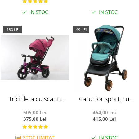
Ursuleti, gri
IN STOC
IN STOC
-130 LEI
-49 LEI
Tricicleta cu scaun
Carucior sport, cu
reversibil si pozitie de
maner reversibil, pliabil
505,00 Lei
464,00 Lei
somn, SL02 - Mov
si troler, T700 For Angel,
375,00 Lei
415,00 Lei
Verde
STOC LIMITAT
IN STOC