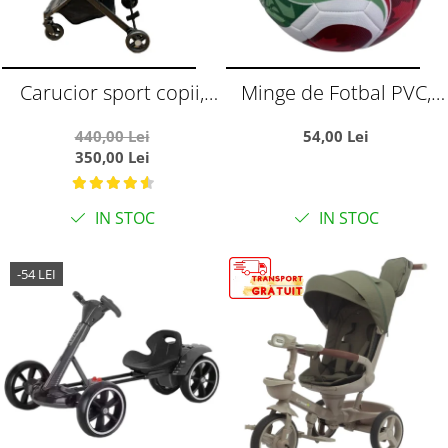
Carucior sport copii,
Minge de Fotbal PVC,
pliere compacta pentru
Marimea 5,
440,00 Lei
54,00 Lei
avion, cu sistem troller,
Campionatul Mondial
350,00 Lei
C8 negru
World Cup
IN STOC
IN STOC
-54 LEI