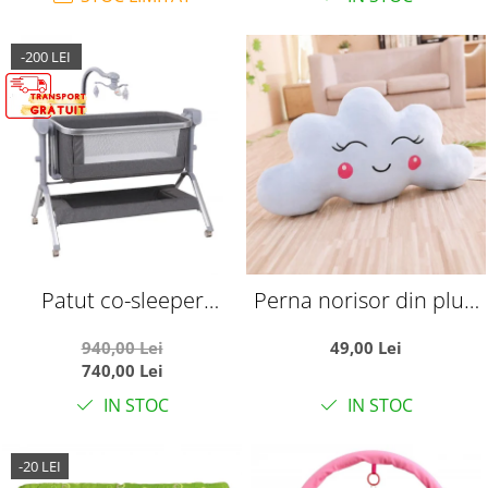
-200 LEI
Patut co-sleeper
Perna norisor din plus,
reglabil cu functie de
65 cm
940,00 Lei
49,00 Lei
leagan electric, saltea
740,00 Lei
inclusa, cu telecomanda
IN STOC
IN STOC
si carusel muzical, A6 gri
-20 LEI