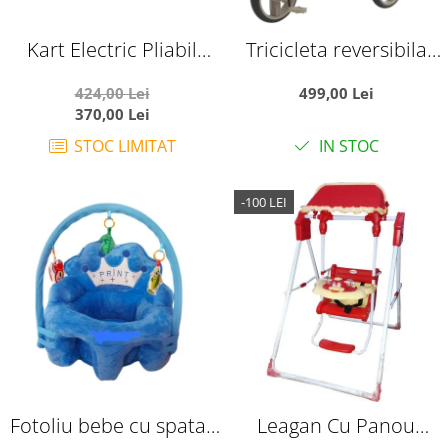
Kart Electric Pliabil
Tricicleta reversibila
Pentru Copii, 6V, 3-7 Ani,
SL07 verde crem, cu
424,00 Lei
499,00 Lei
Negru
pozitie de somn, roti
370,00 Lei
cauciuc, muzica si
STOC LIMITAT
IN STOC
lumini
-100 LEI
Fotoliu bebe cu spatar
Leagan Cu Panou