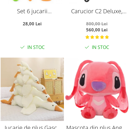
Set 6 jucarii
Carucior C2 Deluxe,
zornaitoare, cu
reversibil, pliabil, cu
28,00 Lei
800,00 Lei
suprafete moi siliconate
lumini si muzica, Negru
560,00 Lei
pentru dentitia
cu flori
bebelusilor
IN STOC
IN STOC
Jucarie de plus Gasca
Mascota din plus Angel,