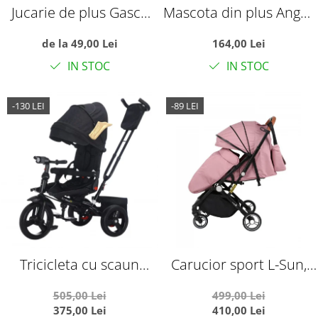
Jucarie de plus Gasca
Mascota din plus Angel,
pufoasa, alba
din Lilo si Stitch, 65 cm
de la 49,00 Lei
164,00 Lei
IN STOC
IN STOC
-130 LEI
-89 LEI
Tricicleta cu scaun
Carucior sport L-Sun,
reversibil si pozitie de
C6, Roz, pliabil tip
505,00 Lei
499,00 Lei
somn, SL02 - Negru cu
troller, cu maner
375,00 Lei
410,00 Lei