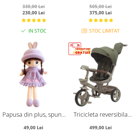
Muzical si Copertina
reversibil si pozitie de
330,00 Lei
505,00 Lei
Ratusca rosu
somn, SL02 - Mov
230,00 Lei
375,00 Lei
IN STOC
STOC LIMITAT
Papusa din plus, spune
Tricicleta reversibila
Tatal nostru, 45 cm,
SL07 verde crem, cu
49,00 Lei
499,00 Lei
mov
pozitie de somn, roti