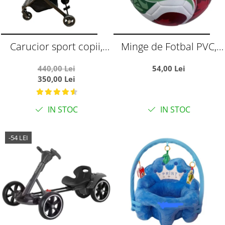
Carucior sport copii,
Minge de Fotbal PVC,
pliere compacta pentru
Marimea 5,
440,00 Lei
54,00 Lei
avion, cu sistem troller,
Campionatul Mondial
350,00 Lei
C8 negru
World Cup
IN STOC
IN STOC
-54 LEI