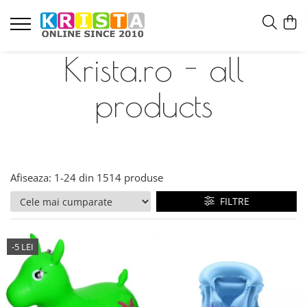
Krista.ro - all
products
Afiseaza:
1-
24
din
1514
produse
FILTRE
-5 LEI