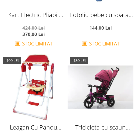
Kart Electric Pliabil
Fotoliu bebe cu spatar
Pentru Copii, 6V, 3-7 Ani,
si arcada - Printul bleu,
424,00 Lei
144,00 Lei
Negru
din plus
370,00 Lei
STOC LIMITAT
STOC LIMITAT
-100 LEI
-130 LEI
Leagan Cu Panou
Tricicleta cu scaun