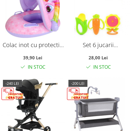
Colac inot cu protectie
Set 6 jucarii
solara - Unicornul roz
zornaitoare, cu
39,90 Lei
28,00 Lei
suprafete moi siliconate
IN STOC
IN STOC
pentru dentitia
bebelusilor
-240 LEI
-200 LEI