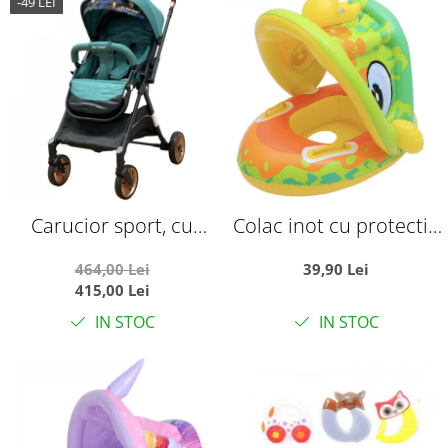
-49 LEI
Carucior sport, cu
Colac inot cu protectie
maner reversibil, pliabil
solara - Dinozaurul
464,00 Lei
39,90 Lei
si troler, T700 For Angel,
galben
415,00 Lei
Verde
IN STOC
IN STOC