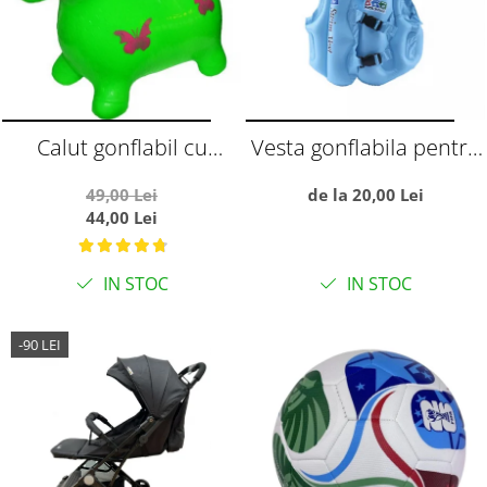
Calut gonflabil cu
Vesta gonflabila pentru
muzica si lumini, verde
copii, cu trei camere de
49,00 Lei
de la 20,00 Lei
aer, S albastru
44,00 Lei
IN STOC
IN STOC
-90 LEI