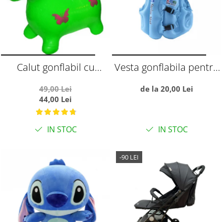
Calut gonflabil cu
Vesta gonflabila pentru
muzica si lumini, verde
copii, cu trei camere de
49,00 Lei
de la 20,00 Lei
aer, S albastru
44,00 Lei
IN STOC
IN STOC
-90 LEI