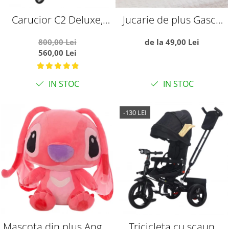
Carucior C2 Deluxe,
Jucarie de plus Gasca
reversibil, pliabil, cu
pufoasa, alba
800,00 Lei
de la 49,00 Lei
lumini si muzica, Negru
560,00 Lei
cu flori
IN STOC
IN STOC
-130 LEI
Mascota din plus Angel,
Tricicleta cu scaun