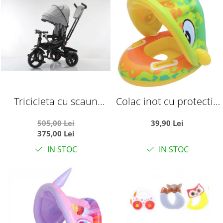
Tricicleta cu scaun
Colac inot cu protectie
reversibil si pozitie de
solara - Dinozaurul
505,00 Lei
39,90 Lei
somn, SL02 - Gri
galben
375,00 Lei
IN STOC
IN STOC