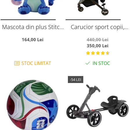
Mascota din plus Stitch
Carucior sport copii,
65 cm
pliere compacta pentru
164,00 Lei
440,00 Lei
avion, cu sistem troller,
350,00 Lei
C8 negru
STOC LIMITAT
IN STOC
-54 LEI