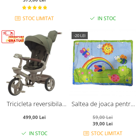
STOC LIMITAT
IN STOC
-20 LEI
Tricicleta reversibila
Saltea de joaca pentru
SL07 verde crem, cu
bebelusi, Curcubeu si
499,00 Lei
59,00 Lei
pozitie de somn, roti
insecte vesele, 92 x 60
39,00 Lei
cauciuc, muzica si
cm
IN STOC
STOC LIMITAT
lumini