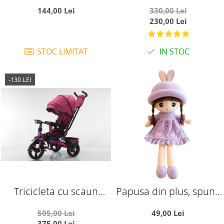
si arcada - Printul bleu,
Muzical si Copertina
144,00 Lei
330,00 Lei
din plus
Ratusca rosu
230,00 Lei
STOC LIMITAT
IN STOC
-130 LEI
Tricicleta cu scaun
Papusa din plus, spune
reversibil si pozitie de
Tatal nostru, 45 cm,
505,00 Lei
49,00 Lei
somn, SL02 - Mov
mov
375,00 Lei