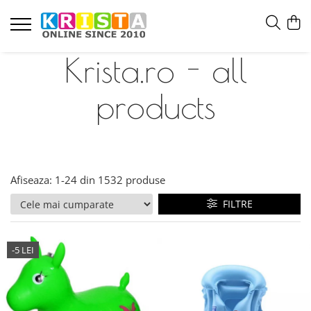
Krista.ro - all
products
Afiseaza:
1-
24
din
1532
produse
FILTRE
-5 LEI