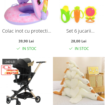
Colac inot cu protectie
Set 6 jucarii
solara - Unicornul roz
zornaitoare, cu
39,90 Lei
28,00 Lei
suprafete moi siliconate
IN STOC
IN STOC
pentru dentitia
bebelusilor
-240 LEI