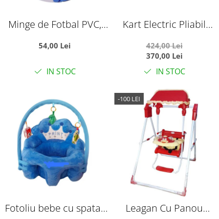
Minge de Fotbal PVC,
Kart Electric Pliabil
Marimea 5,
Pentru Copii, 6V, 3-7 Ani,
54,00 Lei
424,00 Lei
Campionatul Mondial
Negru
370,00 Lei
World Cup
IN STOC
IN STOC
-100 LEI
Fotoliu bebe cu spatar
Leagan Cu Panou