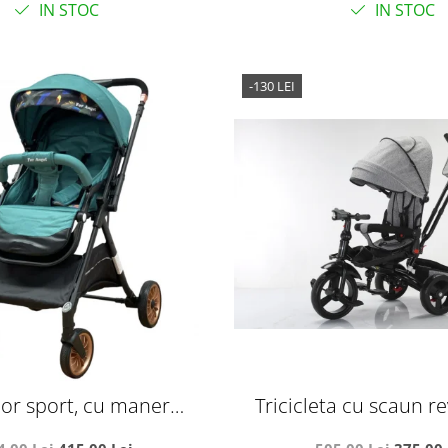
IN STOC
IN STOC
-130 LEI
or sport, cu maner
Tricicleta cu scaun rev
pliabil si troler, T700 For
pozitie de somn, SL