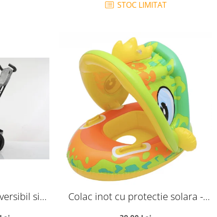
STOC LIMITAT
ersibil si
Colac inot cu protectie solara -
02 - Gri
Dinozaurul galben