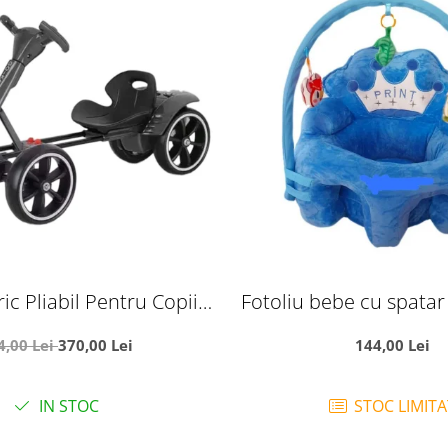
ric Pliabil Pentru Copii,
Fotoliu bebe cu spatar 
, 3-7 Ani, Negru
Printul bleu, din
4,00 Lei
370,00 Lei
144,00 Lei
IN STOC
STOC LIMITA