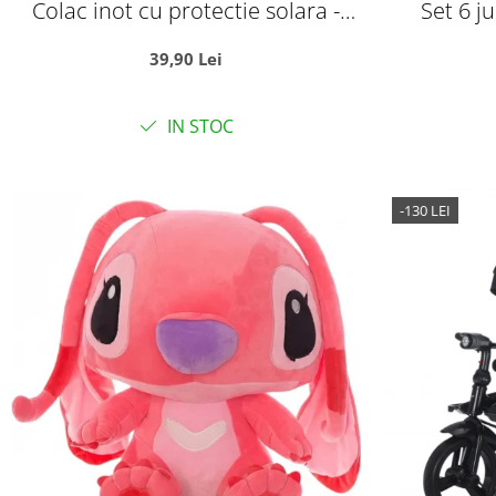
Colac inot cu protectie solara -
Set 6 j
Unicornul roz
suprafete
39,90 Lei
den
IN STOC
-130 LEI