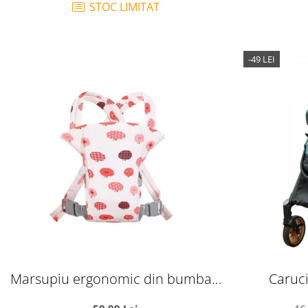
STOC LIMITAT
-49 LEI
Marsupiu ergonomic din bumbac,
Caruci
pentru bebelusi, Pink Fruits, alb cu
reversibil, 