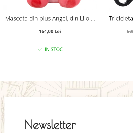
Mascota din plus Angel, din Lilo si
Triciclet
Stitch, 65 cm
pozitie d
164,00 Lei
50
IN STOC
Newsletter