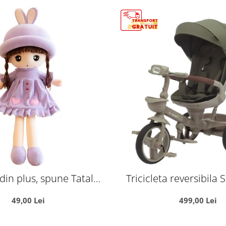
din plus, spune Tatal
Tricicleta reversibila
tru, 45 cm, mov
crem, cu pozitie de s
49,00 Lei
499,00 Lei
cauciuc, muzica si