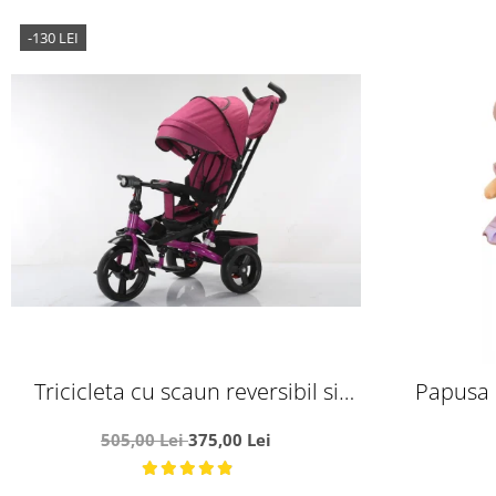
-130 LEI
Tricicleta cu scaun reversibil si
Papusa 
pozitie de somn, SL02 - Mov
nos
505,00 Lei
375,00 Lei