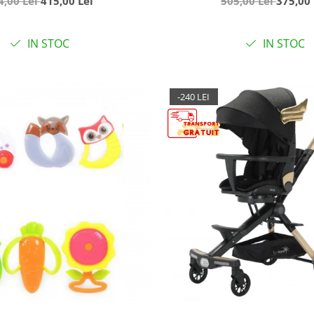
4,00 Lei
415,00 Lei
505,00 Lei
375,00 
Angel, Verde
IN STOC
IN STOC
-240 LEI