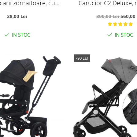
ucarii zornaitoare, cu
Carucior C2 Deluxe, r
 moi siliconate pentru
pliabil, cu lumini si mu
28,00 Lei
800,00 Lei
560,00 
titia bebelusilor
cu flori
IN STOC
IN STOC
-90 LEI