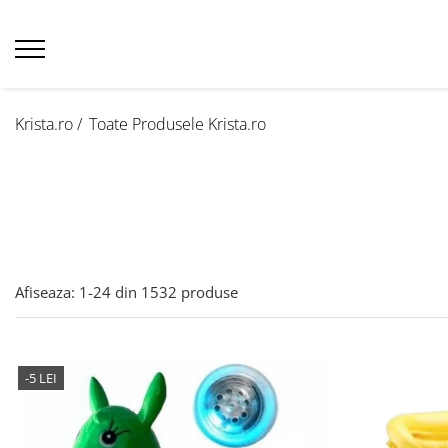
Krista.ro /
Toate Produsele Krista.ro
Afiseaza:
1-
24
din
1532
produse
-5 LEI