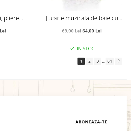
, pliere
Jucarie muzicala de baie cu
, cu sistem
baloane de sapun - Frog Bubble
Lei
69,00 Lei
64,00 Lei
i
IN STOC
1
2
3
64
...