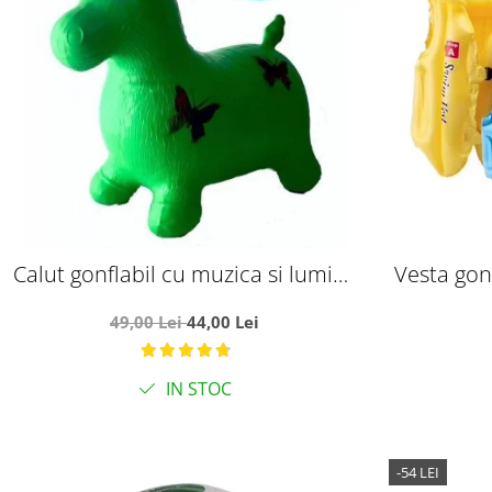
Calut gonflabil cu muzica si lumini,
Vesta gonf
verde
trei cam
49,00 Lei
44,00 Lei
IN STOC
-54 LEI