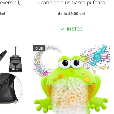
eversibil,
Jucarie de plus Gasca pufoasa,
zica, Negru
alba
Lei
de la 49,00 Lei
IN STOC
-5 LEI