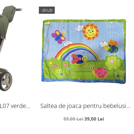
-20 LEI
 SL07 verde
Saltea de joaca pentru bebelusi,
omn, roti
Curcubeu si insecte vesele, 92 x 60
59,00 Lei
39,00 Lei
 lumini
cm