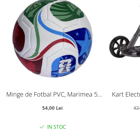
Minge de Fotbal PVC, Marimea 5,
Kart Elect
Campionatul Mondial World Cup
6V
54,00 Lei
42
IN STOC