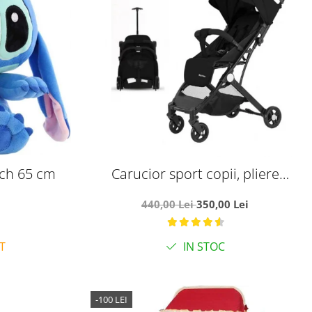
tch 65 cm
Carucior sport copii, pliere
compacta pentru avion, cu sistem
440,00 Lei
350,00 Lei
troller, C8 negru
T
IN STOC
-100 LEI