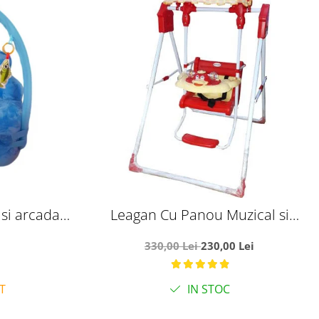
si arcada -
Leagan Cu Panou Muzical si
 plus
Copertina Ratusca rosu
330,00 Lei
230,00 Lei
T
IN STOC