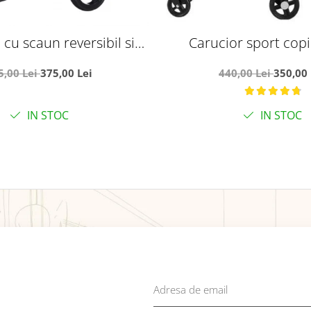
a cu scaun reversibil si
Carucior sport copii
e somn, SL02 - Negru cu
compacta pentru avion
5,00 Lei
375,00 Lei
440,00 Lei
350,00 
aripi aurii
troller, C8 gr
IN STOC
IN STOC