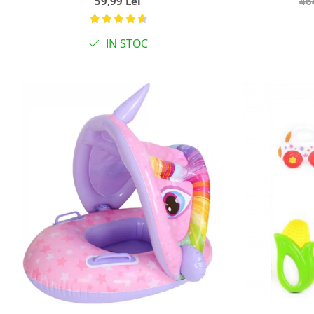
59,99 Lei
46
roz
IN STOC