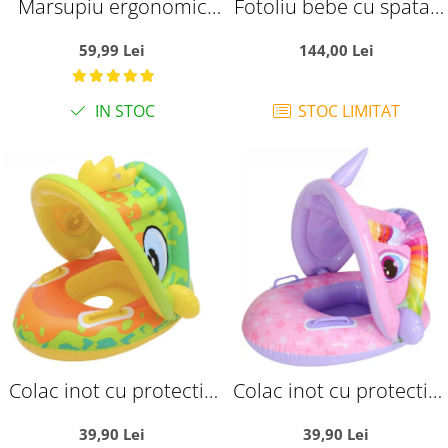
Marsupiu ergonomic
Fotoliu bebe cu spatar
din bumbac, pentru
si arcada - Printul bleu,
59,99 Lei
144,00 Lei
bebelusi, Frunze si
din plus
Ursuleti, gri
IN STOC
STOC LIMITAT
Colac inot cu protectie
Colac inot cu protectie
solara - Dinozaurul
solara - Unicornul roz
39,90 Lei
39,90 Lei
galben