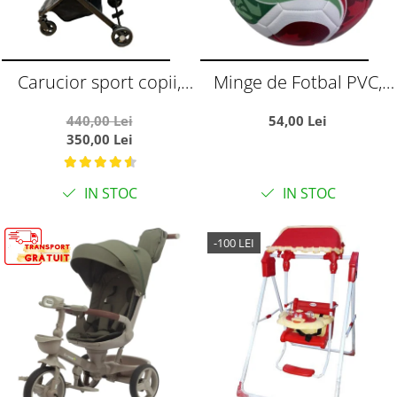
Carucior sport copii,
Minge de Fotbal PVC,
pliere compacta pentru
Marimea 5,
440,00 Lei
54,00 Lei
avion, cu sistem troller,
Campionatul Mondial
350,00 Lei
C8 negru
World Cup
IN STOC
IN STOC
-100 LEI