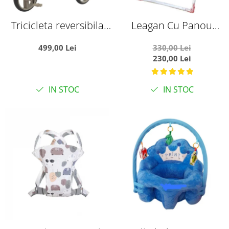
Tricicleta reversibila
Leagan Cu Panou
SL07 verde crem, cu
Muzical si Copertina
499,00 Lei
330,00 Lei
pozitie de somn, roti
Ratusca rosu
230,00 Lei
cauciuc, muzica si
lumini
IN STOC
IN STOC