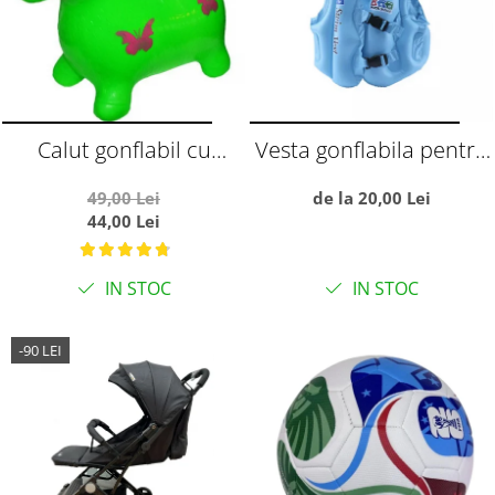
Calut gonflabil cu
Vesta gonflabila pentru
muzica si lumini, verde
copii, cu trei camere de
49,00 Lei
de la 20,00 Lei
aer, S albastru
44,00 Lei
IN STOC
IN STOC
-90 LEI