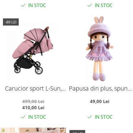
IN STOC
IN STOC
-89 LEI
Carucior sport L-Sun,
Papusa din plus, spune
C6, Roz, pliabil tip
Tatal nostru, 45 cm,
499,00 Lei
49,00 Lei
troller, cu maner
mov
410,00 Lei
reversibil, husa de
IN STOC
IN STOC
picioare si gentuta