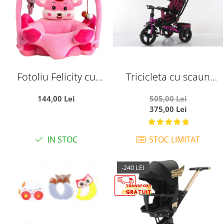
Fotoliu Felicity cu
Tricicleta cu scaun
arcada si manere
reversibil si pozitie de
144,00 Lei
505,00 Lei
laterale - Soricel Roz
somn, SL02 - Mov
375,00 Lei
IN STOC
STOC LIMITAT
-240 LEI