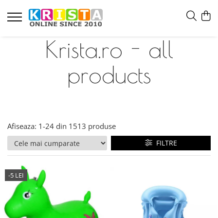
Krista.ro - all
products
Afiseaza:
1-
24
din
1513
produse
FILTRE
-5 LEI