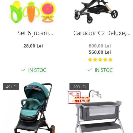
Set 6 jucarii
Carucior C2 Deluxe,
zornaitoare, cu
reversibil, pliabil, cu
28,00 Lei
800,00 Lei
suprafete moi siliconate
lumini si muzica, Negru
560,00 Lei
pentru dentitia
cu flori
bebelusilor
IN STOC
IN STOC
-49 LEI
-200 LEI