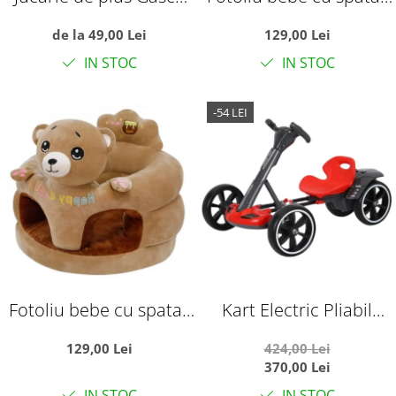
pufoasa, alba
si suport de picioare -
de la 49,00 Lei
129,00 Lei
Pinguinul gri
IN STOC
IN STOC
-54 LEI
Fotoliu bebe cu spatar
Kart Electric Pliabil
si suport de picioare -
Pentru Copii, 6V, 3-7 Ani,
129,00 Lei
424,00 Lei
Ursuletul maro Happy
Rosu
370,00 Lei
Day
IN STOC
IN STOC