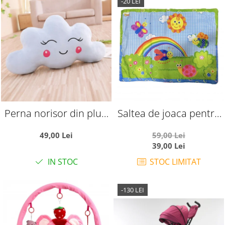
-20 LEI
Perna norisor din plus,
Saltea de joaca pentru
65 cm
bebelusi, Curcubeu si
49,00 Lei
59,00 Lei
insecte vesele, 92 x 60
39,00 Lei
cm
IN STOC
STOC LIMITAT
-130 LEI