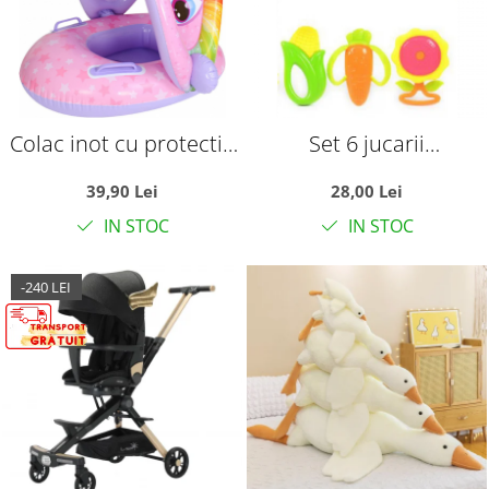
Colac inot cu protectie
Set 6 jucarii
solara - Unicornul roz
zornaitoare, cu
39,90 Lei
28,00 Lei
suprafete moi siliconate
IN STOC
IN STOC
pentru dentitia
bebelusilor
-240 LEI