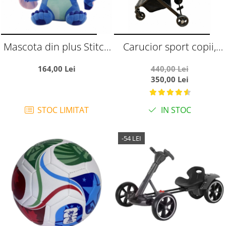
Mascota din plus Stitch
Carucior sport copii,
65 cm
pliere compacta pentru
164,00 Lei
440,00 Lei
avion, cu sistem troller,
350,00 Lei
C8 negru
STOC LIMITAT
IN STOC
-54 LEI