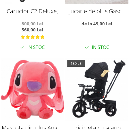
Carucior C2 Deluxe,
Jucarie de plus Gasca
reversibil, pliabil, cu
pufoasa, alba
800,00 Lei
de la 49,00 Lei
lumini si muzica, Negru
560,00 Lei
cu flori
IN STOC
IN STOC
-130 LEI
Mascota din plus Angel,
Tricicleta cu scaun