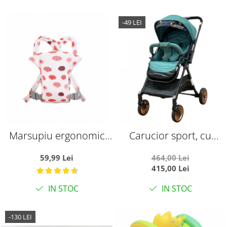
-49 LEI
Marsupiu ergonomic
Carucior sport, cu
din bumbac, pentru
maner reversibil, pliabil
59,99 Lei
464,00 Lei
bebelusi, Pink Fruits, alb
si troler, T700 For Angel,
415,00 Lei
cu roz
Verde
IN STOC
IN STOC
-130 LEI