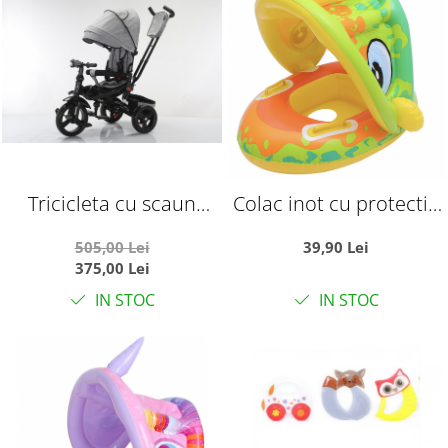
Tricicleta cu scaun
Colac inot cu protectie
reversibil si pozitie de
solara - Dinozaurul
505,00 Lei
39,90 Lei
somn, SL02 - Gri
galben
375,00 Lei
IN STOC
IN STOC