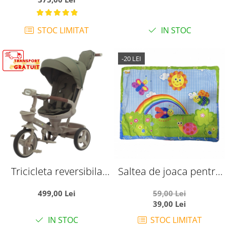
STOC LIMITAT
IN STOC
-20 LEI
Tricicleta reversibila
Saltea de joaca pentru
SL07 verde crem, cu
bebelusi, Curcubeu si
499,00 Lei
59,00 Lei
pozitie de somn, roti
insecte vesele, 92 x 60
39,00 Lei
cauciuc, muzica si
cm
IN STOC
STOC LIMITAT
lumini