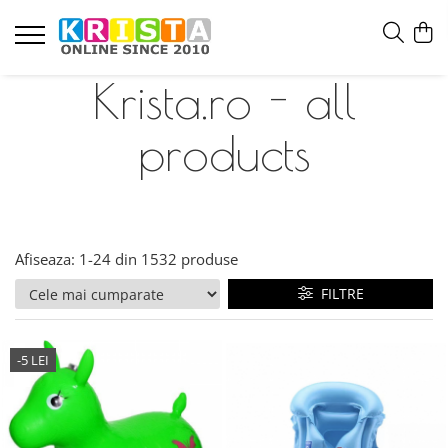
Krista.ro - all
products
Afiseaza:
1-
24
din
1532
produse
FILTRE
-5 LEI