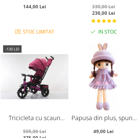
si arcada - Printul bleu,
Muzical si Copertina
144,00 Lei
330,00 Lei
din plus
Ratusca rosu
230,00 Lei
STOC LIMITAT
IN STOC
-130 LEI
Tricicleta cu scaun
Papusa din plus, spune
reversibil si pozitie de
Tatal nostru, 45 cm,
505,00 Lei
49,00 Lei
somn, SL02 - Mov
mov
375,00 Lei