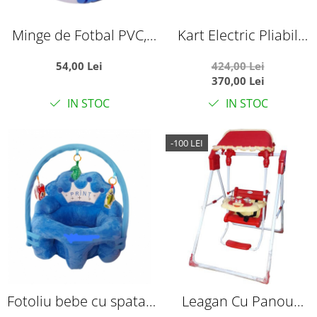
Minge de Fotbal PVC,
Kart Electric Pliabil
Marimea 5,
Pentru Copii, 6V, 3-7 Ani,
54,00 Lei
424,00 Lei
Campionatul Mondial
Negru
370,00 Lei
World Cup
IN STOC
IN STOC
-100 LEI
Fotoliu bebe cu spatar
Leagan Cu Panou