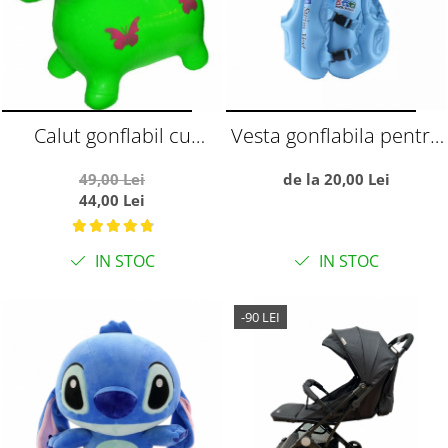
Calut gonflabil cu
Vesta gonflabila pentru
muzica si lumini, verde
copii, cu trei camere de
49,00 Lei
de la 20,00 Lei
aer, S albastru
44,00 Lei
IN STOC
IN STOC
-90 LEI