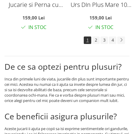
Jucarie si Perna cu
Urs DIn Plus Mare 100
Patura Din Plus
cm Maro Deschis
159,00 Lei
159,00 Lei
Elefantul Puffy Roz
IN STOC
IN STOC
1
2
3
4
De ce sa optezi pentru plusuri?
Inca din primele luni de viata, jucariile din plus sunt importante pentru
cei mici. Acestea nu numai ca ii ajuta sa invete despre lumea din jur, ci
si sa isi dezvolte abilitati de baza, precum cele senzoriale si
coordonarea ochi-mana. Fie ca e vorba despre plusuri mari sau mici,
orice alegi pentru cel mic poate deveni un companion mult iubit.
Ce beneficii asigura plusurile?
Aceste jucarii ii ajuta pe copii sa isi exprime sentimentele ori gandurile,