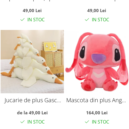
Tatal nostru, 45 cm,
65 cm
49,00 Lei
49,00 Lei
mov
IN STOC
IN STOC
Jucarie de plus Gasca
Mascota din plus Angel,
pufoasa, alba
din Lilo si Stitch, 65 cm
de la 49,00 Lei
164,00 Lei
IN STOC
IN STOC