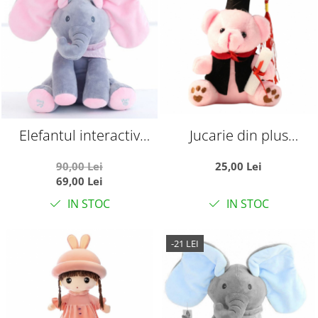
Elefantul interactiv
Jucarie din plus
Peek-a-Boo Roz in limba
Ursuletul absolvent, 10
90,00 Lei
25,00 Lei
romana
cm, roz
69,00 Lei
IN STOC
IN STOC
-21 LEI