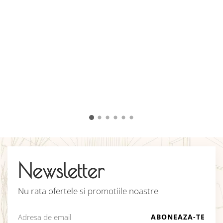
A
d
c
c
u
î
v
C
Newsletter
Nu rata ofertele si promotiile noastre