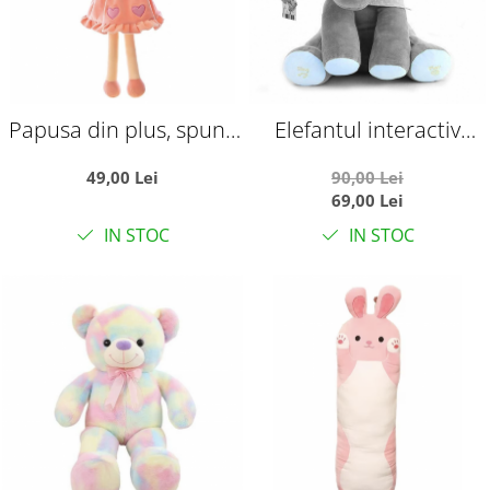
Papusa din plus, spune
Elefantul interactiv
Tatal nostru, 45 cm, roz
Peek-a-Boo Bleu in
49,00 Lei
90,00 Lei
limba romana
69,00 Lei
IN STOC
IN STOC