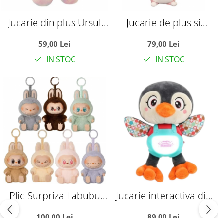
Jucarie din plus Ursul
Jucarie de plus si
Multicolor, 30 cm
pernuta, Iepurasul roz,
59,00 Lei
79,00 Lei
70 cm
IN STOC
IN STOC
Plic Surpriza Labubu
Jucarie interactiva din
Misterybox – Have a
plus Pinguin cu
100,00 Lei
89,00 Lei