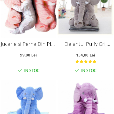
Jucarie si Perna Din Plus
Elefantul Puffy Gri,
Elefantul Puffy Roz
Jucarie si Perna cu
99,00 Lei
154,00 Lei
Patura Din Plus
IN STOC
IN STOC