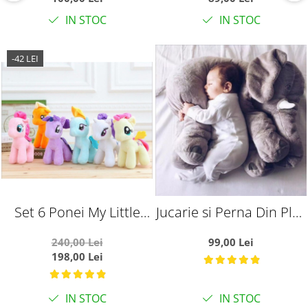
Seat The Monsters,
respiratie, lumini si
IN STOC
IN STOC
Seria 2
sunete, 6 luni+
-42 LEI
Set 6 Ponei My Little
Jucarie si Perna Din Plus
Pony Din Plus
Elefantul Puffy Gri
240,00 Lei
99,00 Lei
198,00 Lei
IN STOC
IN STOC