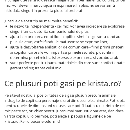
incurajandu-i sa isi foloseasca imaginatia in permanenta. Cu timpul, cei
mici vor deveni mai curajosi in exprimare. In plus, nu se vor simti
niciodata singuri in prezenta plusului preferat.
Jucariile de acest tip au mai multe beneficii:
le dezvolta independenta - cei mici vor avea incredere sa exploreze
singuri lumea datorita companionului de plus;
ajuta la exprimarea emotiilor - copiii se simt in siguranta cand au
plusul alaturi, astfel fiindu-le mai usor sa se exprime liber;
ajuta la dezvoltarea abilitatilor de comunicare - fiind primii prieteni
ai copiilor, carora le vor impartasi primele secrete, plusurile ii
determina pe cei mici sa isi exerseze exprimarea si vocabularul;
sunt perfecte pentru joaca, materialele din care sunt confectionate
garantand siguranta celui mic.
Ce plusuri poti gasi pe krista.ro?
Pe site-ul nostru ai posibilitatea de a gasi plusuri precum animale
indragite de copii sau personaje si eroi din desenele animate. Poti opta
pentru unele de dimensiuni reduse, care pot fi luate cu usurinta de cel
mic peste tot, ori chiar pentru jucarii mai mari. Nu doar atat, dar, daca
varsta copilului o permite, poti alege si
papusi si figurine
de pe
krista.ro. Fa-i o bucurie celui mic!