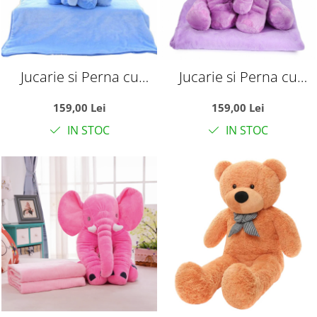
Jucarie si Perna cu
Jucarie si Perna cu
Patura Din Plus
Patura Din Plus
159,00 Lei
159,00 Lei
Elefantul Puffy Bleu
Elefantul Puffy Mov
IN STOC
IN STOC