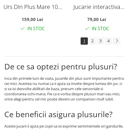
Urs DIn Plus Mare 100
Jucarie interactiva
cm Maro Deschis
Papagalul Vorbitor, rosu
159,00 Lei
79,00 Lei
IN STOC
IN STOC
1
2
3
4
De ce sa optezi pentru plusuri?
Inca din primele luni de viata, jucariile din plus sunt importante pentru
cei mici. Acestea nu numai ca ii ajuta sa invete despre lumea din jur, ci
si sa isi dezvolte abilitati de baza, precum cele senzoriale si
coordonarea ochi-mana. Fie ca e vorba despre plusuri mari sau mici,
orice alegi pentru cel mic poate deveni un companion mult iubit.
Ce beneficii asigura plusurile?
Aceste jucarii ii ajuta pe copii sa isi exprime sentimentele ori gandurile,