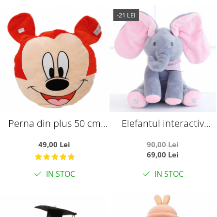
-21 LEI
Perna din plus 50 cm
Elefantul interactiv
Mickey Mouse
Peek-a-Boo Roz in limba
49,00 Lei
90,00 Lei
romana
69,00 Lei
IN STOC
IN STOC