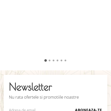
A
d
c
c
u
î
v
C
Newsletter
Nu rata ofertele si promotiile noastre