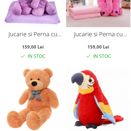
Jucarie si Perna cu
Jucarie si Perna cu
Patura Din Plus
Patura Din Plus
159,00 Lei
159,00 Lei
Elefantul Puffy Mov
Elefantul Puffy Roz
IN STOC
IN STOC