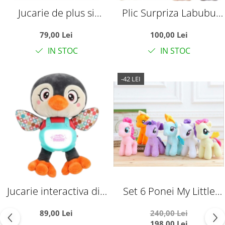
Jucarie de plus si
Plic Surpriza Labubu
pernuta, Iepurasul roz,
Misterybox – Have a
79,00 Lei
100,00 Lei
70 cm
Seat The Monsters,
IN STOC
IN STOC
Seria 2
-42 LEI
Jucarie interactiva din
Set 6 Ponei My Little
plus Pinguin cu
Pony Din Plus
89,00 Lei
240,00 Lei
respiratie, lumini si
198,00 Lei