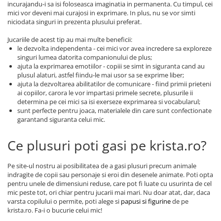
incurajandu-i sa isi foloseasca imaginatia in permanenta. Cu timpul, cei
mici vor deveni mai curajosi in exprimare. In plus, nu se vor simti
niciodata singuri in prezenta plusului preferat.
Jucariile de acest tip au mai multe beneficii:
le dezvolta independenta - cei mici vor avea incredere sa exploreze
singuri lumea datorita companionului de plus;
ajuta la exprimarea emotiilor - copiii se simt in siguranta cand au
plusul alaturi, astfel fiindu-le mai usor sa se exprime liber;
ajuta la dezvoltarea abilitatilor de comunicare - fiind primii prieteni
ai copiilor, carora le vor impartasi primele secrete, plusurile ii
determina pe cei mici sa isi exerseze exprimarea si vocabularul;
sunt perfecte pentru joaca, materialele din care sunt confectionate
garantand siguranta celui mic.
Ce plusuri poti gasi pe krista.ro?
Pe site-ul nostru ai posibilitatea de a gasi plusuri precum animale
indragite de copii sau personaje si eroi din desenele animate. Poti opta
pentru unele de dimensiuni reduse, care pot fi luate cu usurinta de cel
mic peste tot, ori chiar pentru jucarii mai mari. Nu doar atat, dar, daca
varsta copilului o permite, poti alege si
papusi si figurine
de pe
krista.ro. Fa-i o bucurie celui mic!