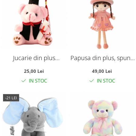
Jucarie din plus
Papusa din plus, spune
Ursuletul absolvent, 10
Tatal nostru, 45 cm, roz
25,00 Lei
49,00 Lei
cm, roz
IN STOC
IN STOC
-21 LEI