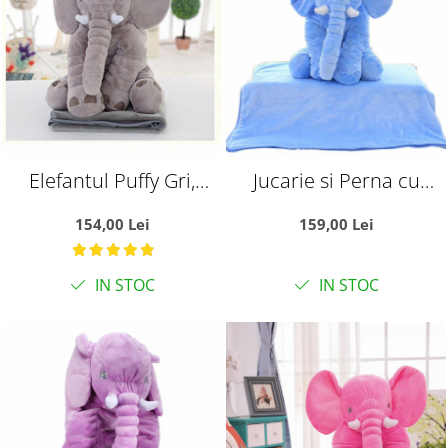
Elefantul Puffy Gri,
Jucarie si Perna cu
Jucarie si Perna cu
Patura Din Plus
154,00 Lei
159,00 Lei
Patura Din Plus
Elefantul Puffy Bleu
IN STOC
IN STOC