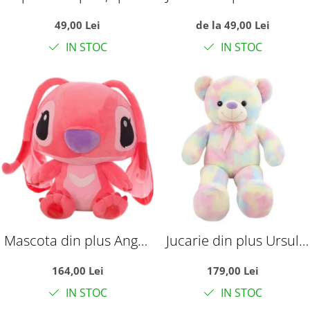
Tatal nostru, 45 cm,
pufoasa, alba
49,00 Lei
de la 49,00 Lei
mov
IN STOC
IN STOC
Mascota din plus Angel,
Jucarie din plus Ursul
din Lilo si Stitch, 65 cm
Multicolor, 100 cm
164,00 Lei
179,00 Lei
IN STOC
IN STOC