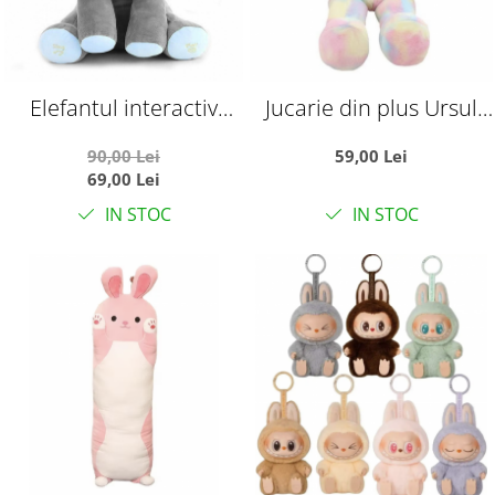
Elefantul interactiv
Jucarie din plus Ursul
Peek-a-Boo Bleu in
Multicolor, 30 cm
90,00 Lei
59,00 Lei
limba romana
69,00 Lei
IN STOC
IN STOC