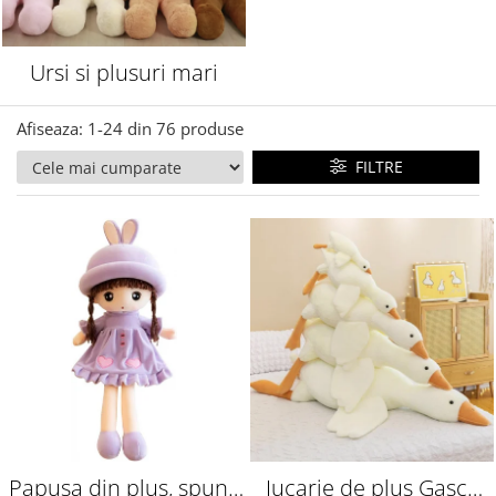
Ursi si plusuri mari
Afiseaza:
1-
24
din
76
produse
FILTRE
Papusa din plus, spune
Jucarie de plus Gasca