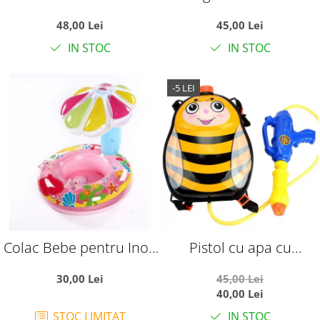
Aripioare, Flotabilitate
cu parasolar Kiddie
48,00 Lei
45,00 Lei
ridicata, Unicorn roz
Float, sustinere tip
IN STOC
IN STOC
chilotel, 12-36 luni, roz
-5 LEI
Colac Bebe pentru Inot,
Pistol cu apa cu
Cu Protectie Solara Stea
rezervor ghiozdanel,
30,00 Lei
45,00 Lei
de mare, roz
Albinuta
40,00 Lei
STOC LIMITAT
IN STOC