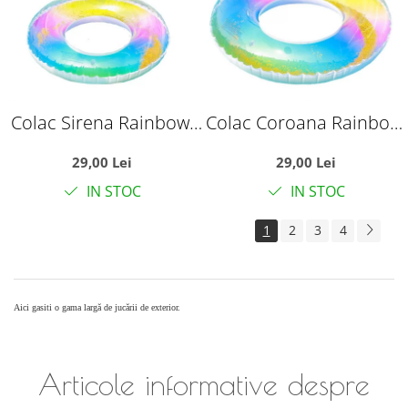
Colac Sirena Rainbow,
Colac Coroana Rainbow,
70 cm
70 cm
29,00 Lei
29,00 Lei
IN STOC
IN STOC
1
2
3
4
Aici gasiti o gama largă de jucării de exterior.
Articole informative despre