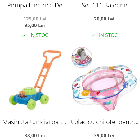
Pompa Electrica De
Set 111 Baloane
Umflat Baloane
Colorate pentru Apa, cu
129,00 Lei
20,00 Lei
Sistem de Prindere
95,00 Lei
IN STOC
IN STOC
Masinuta tuns iarba cu
Colac cu chilotel pentru
baloane de sapun cu
bebelusi 6-36 luni, roz
88,00 Lei
39,00 Lei
rezerva