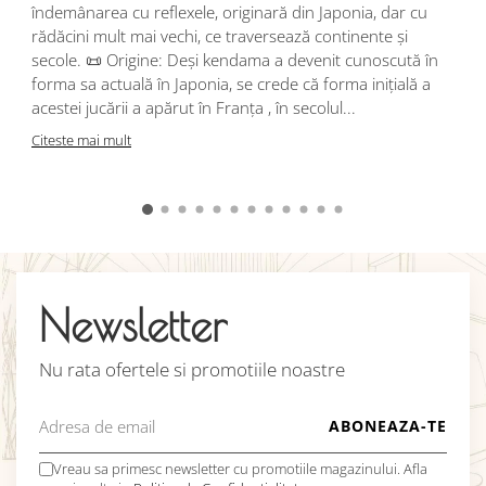
r
îndemânarea cu reflexele, originară din Japonia, dar cu
i
rădăcini mult mai vechi, ce traversează continente și
d
secole. 📜 Origine: Deși kendama a devenit cunoscută în
j
forma sa actuală în Japonia, se crede că forma inițială a
p
acestei jucării a apărut în Franța , în secolul...
C
Citeste mai mult
Newsletter
Nu rata ofertele si promotiile noastre
Vreau sa primesc newsletter cu promotiile magazinului. Afla