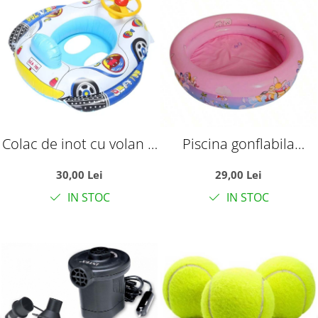
Colac de inot cu volan si
Piscina gonflabila
suport pentru copii,
pentru bebelusi si copii
30,00 Lei
29,00 Lei
model cu barcuta, 2-5
mici, 70x70x22 cm,
IN STOC
IN STOC
ani
pana la 3 ani, Roz