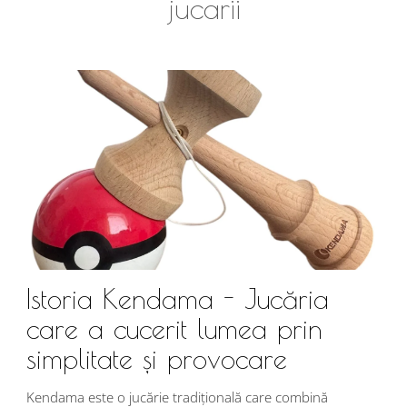
jucarii
Istoria Kendama - Jucăria
care a cucerit lumea prin
simplitate și provocare
Î
s
Kendama este o jucărie tradițională care combină