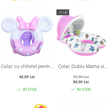
-11 LEI
Colac cu chilotel pentru
Colac Dublu Mama si
bebelusi, Minnie Mouse
Copilul cu acoperis
48,00 Lei
99,00 Lei
detasabil, roz
88,00 Lei
IN STOC
IN STOC