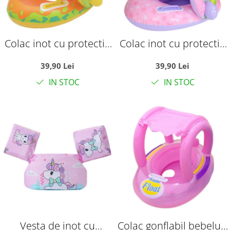
Colac inot cu protectie
Colac inot cu protectie
solara - Dinozaurul
solara - Unicornul roz
39,90 Lei
39,90 Lei
galben
IN STOC
IN STOC
Vesta de inot cu
Colac gonflabil bebelusi