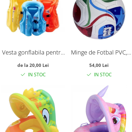
Vesta gonflabila pentru
Minge de Fotbal PVC,
copii, cu trei camere de
Marimea 5,
de la 20,00 Lei
54,00 Lei
aer, S albastru
Campionatul Mondial
IN STOC
IN STOC
World Cup