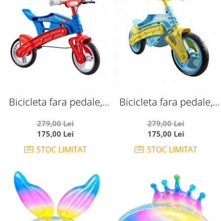
Bicicleta fara pedale,
Bicicleta fara pedale,
pentru echilibru,
pentru echilibru,
279,00 Lei
279,00 Lei
Navigator, rosu cu
Navigator, vernil cu bleu
175,00 Lei
175,00 Lei
albastru
STOC LIMITAT
STOC LIMITAT