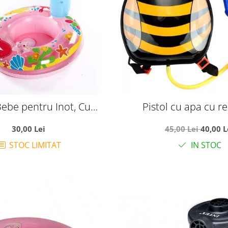
ebe pentru Inot, Cu
Pistol cu apa cu r
Solara Stea de mare, roz
ghiozdanel, Albi
30,00 Lei
45,00 Lei
40,00 L
STOC LIMITAT
IN STOC