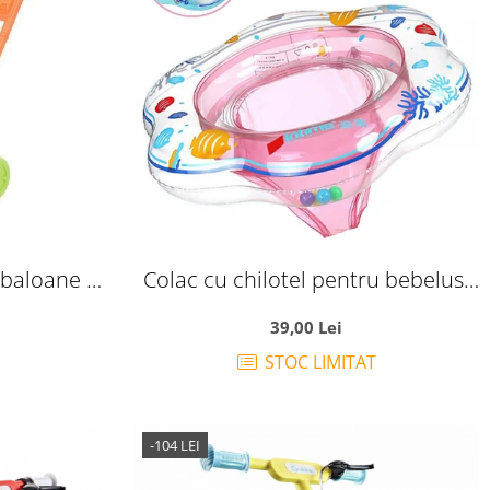
 baloane de
Colac cu chilotel pentru bebelusi
rva
6-36 luni, roz
39,00 Lei
STOC LIMITAT
-104 LEI