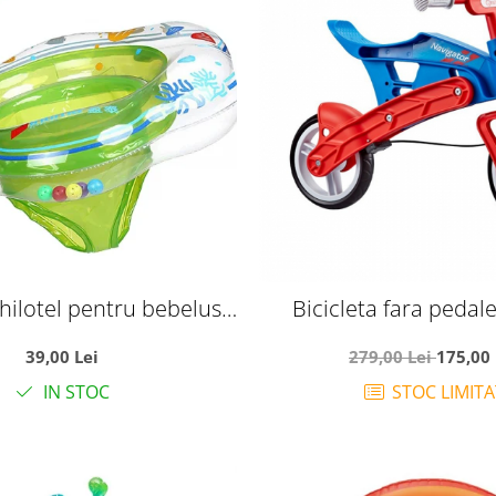
hilotel pentru bebelusi
Bicicleta fara pedal
-36 luni, verde
echilibru, Navigator
39,00 Lei
279,00 Lei
175,00 
albastru
IN STOC
STOC LIMITA