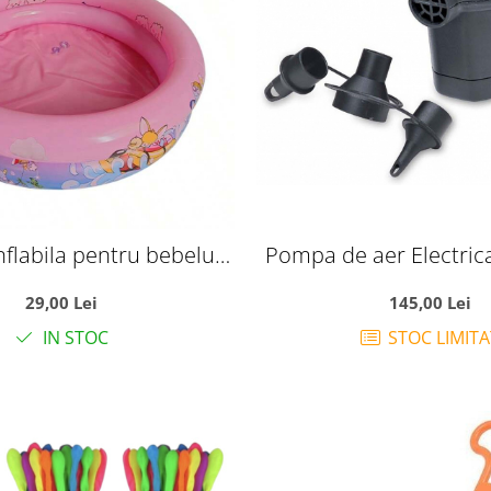
nflabila pentru bebelusi
Pompa de aer Electric
ci, 70x70x22 cm, pana la
66626
29,00 Lei
145,00 Lei
3 ani, Roz
IN STOC
STOC LIMITA