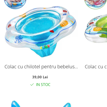
Colac cu chilotel pentru bebelusi
Colac cu c
6-36 luni, bleu
6
39,00 Lei
IN STOC