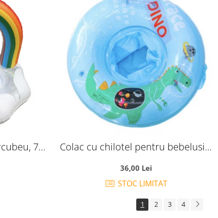
rcubeu, 70
Colac cu chilotel pentru bebelusi 3
- 5 ani Bleu Dino Space
36,00 Lei
STOC LIMITAT
1
2
3
4