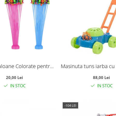
aloane Colorate pentru
Masinuta tuns iarba cu
 Sistem de Prindere
sapun cu reze
20,00 Lei
88,00 Lei
IN STOC
IN STOC
-104 LEI