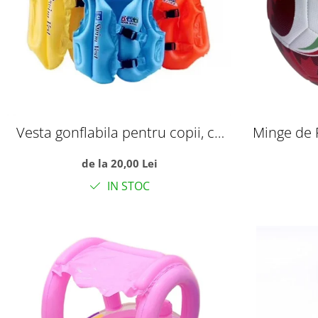
Vesta gonflabila pentru copii, cu
Minge de 
trei camere de aer, S albastru
Campionat
de la 20,00 Lei
IN STOC