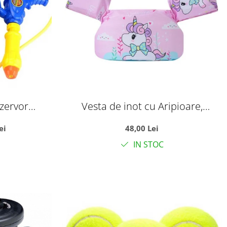
ezervor
Vesta de inot cu Aripioare,
nuta
Flotabilitate ridicata, Unicorn roz
ei
48,00 Lei
IN STOC