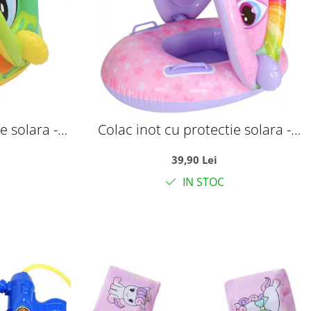
e solara -
Colac inot cu protectie solara -
ben
Unicornul roz
39,90 Lei
IN STOC