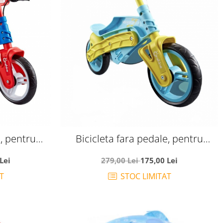
e, pentru
Bicicleta fara pedale, pentru
, rosu cu
echilibru, Navigator, vernil cu bleu
Lei
279,00 Lei
175,00 Lei
T
STOC LIMITAT