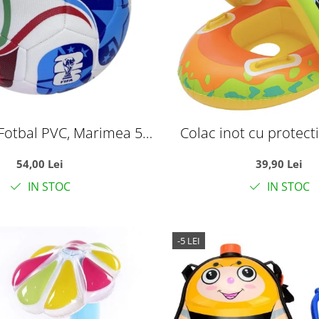
Fotbal PVC, Marimea 5,
Colac inot cu protecti
ul Mondial World Cup
Dinozaurul gal
54,00 Lei
39,90 Lei
IN STOC
IN STOC
-5 LEI