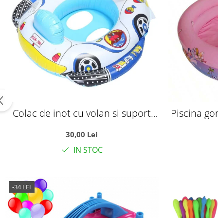
Colac de inot cu volan si suport
Piscina go
pentru copii, model cu barcuta, 2-
si copii mi
30,00 Lei
5 ani
IN STOC
-34 LEI