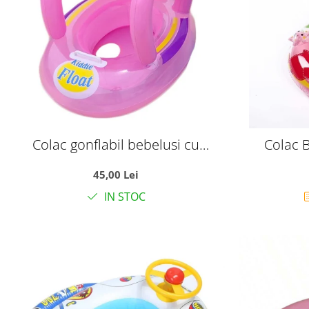
Colac gonflabil bebelusi cu
Colac B
parasolar Kiddie Float, sustinere
Protectie 
45,00 Lei
tip chilotel, 12-36 luni, roz
IN STOC