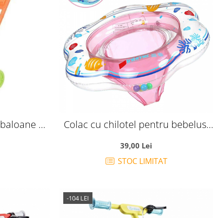
 baloane de
Colac cu chilotel pentru bebelusi
rva
6-36 luni, roz
39,00 Lei
STOC LIMITAT
-104 LEI