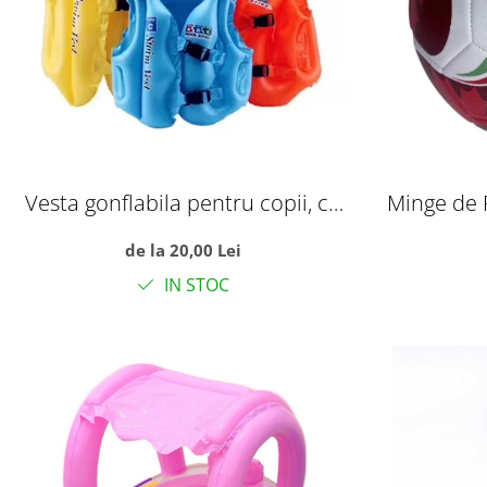
Vesta gonflabila pentru copii, cu
Minge de 
trei camere de aer, S albastru
Campionat
de la 20,00 Lei
IN STOC