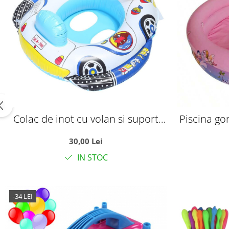
Colac de inot cu volan si suport
Piscina go
pentru copii, model cu barcuta, 2-
si copii mi
30,00 Lei
5 ani
IN STOC
-34 LEI