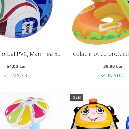
Fotbal PVC, Marimea 5,
Colac inot cu protecti
ul Mondial World Cup
Dinozaurul gal
54,00 Lei
39,90 Lei
IN STOC
IN STOC
-5 LEI