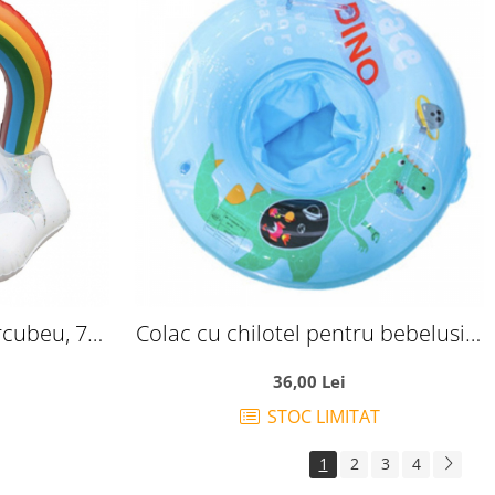
rcubeu, 70
Colac cu chilotel pentru bebelusi 3
- 5 ani Bleu Dino Space
36,00 Lei
STOC LIMITAT
1
2
3
4