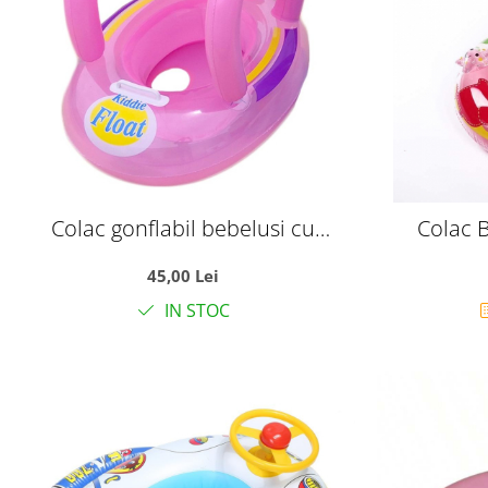
Colac gonflabil bebelusi cu
Colac B
parasolar Kiddie Float, sustinere
Protectie 
45,00 Lei
tip chilotel, 12-36 luni, roz
IN STOC