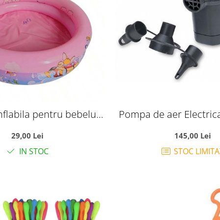
nflabila pentru bebelusi
Pompa de aer Electric
ci, 70x70x22 cm, pana la
66626
29,00 Lei
145,00 Lei
3 ani, Roz
IN STOC
STOC LIMITA