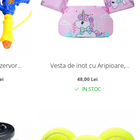
ezervor
Vesta de inot cu Aripioare,
nuta
Flotabilitate ridicata, Unicorn roz
ei
48,00 Lei
IN STOC