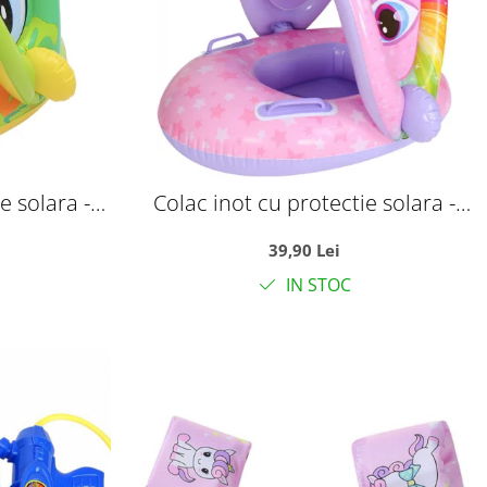
e solara -
Colac inot cu protectie solara -
ben
Unicornul roz
39,90 Lei
IN STOC