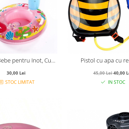
ebe pentru Inot, Cu
Pistol cu apa cu r
Solara Stea de mare, roz
ghiozdanel, Albi
30,00 Lei
45,00 Lei
40,00 L
STOC LIMITAT
IN STOC