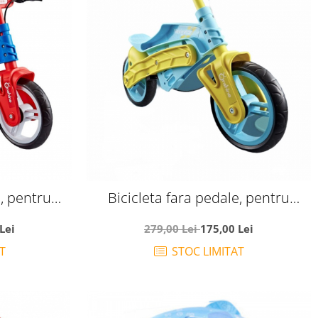
e, pentru
Bicicleta fara pedale, pentru
, rosu cu
echilibru, Navigator, vernil cu bleu
Lei
279,00 Lei
175,00 Lei
T
STOC LIMITAT