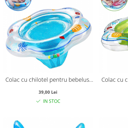
Colac cu chilotel pentru bebelusi
Colac cu c
6-36 luni, bleu
6
39,00 Lei
IN STOC