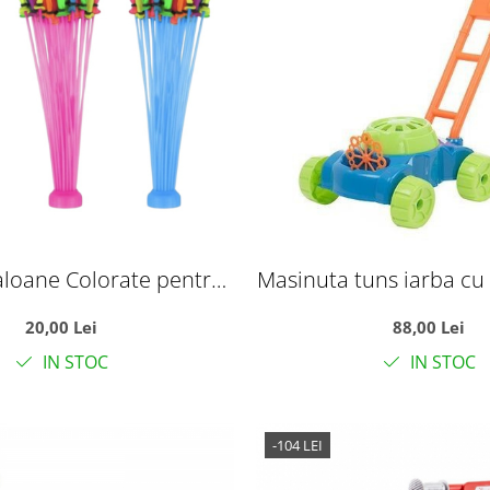
aloane Colorate pentru
Masinuta tuns iarba cu
 Sistem de Prindere
sapun cu reze
20,00 Lei
88,00 Lei
IN STOC
IN STOC
-104 LEI