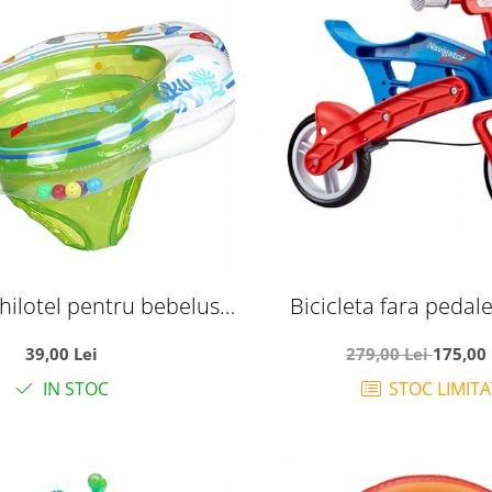
hilotel pentru bebelusi
Bicicleta fara pedal
-36 luni, verde
echilibru, Navigator
39,00 Lei
279,00 Lei
175,00 
albastru
IN STOC
STOC LIMITA