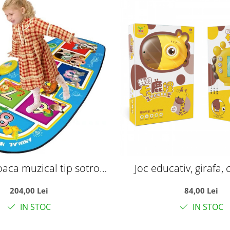
oaca muzical tip sotron,
Joc educativ, girafa, 
138x59 cm
carduri cu lumina, 6
204,00 Lei
84,00 Lei
IN STOC
IN STOC