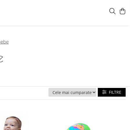
 bebe
e
FILTRE