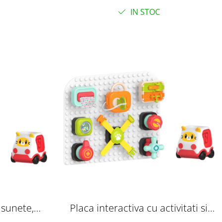
ebelusului
IN STOC
 sunete,
Placa interactiva cu activitati si
senzoriale,
cuburi senzoriale, 18 luni+