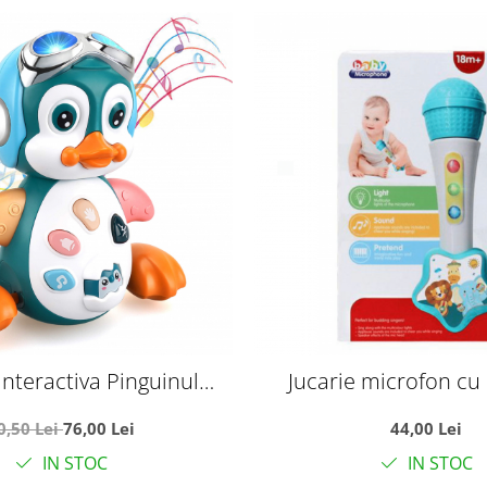
interactiva Pinguinul
Jucarie microfon cu 
r canta si danseaza
lumini, Animal 
0,50 Lei
76,00 Lei
44,00 Lei
IN STOC
IN STOC