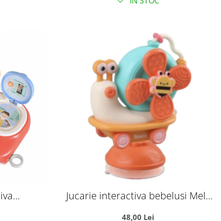
IN STOC
iva
Jucarie interactiva bebelusi Melc
ntrenament
cu sunete, butoane si dentitie
48,00 Lei