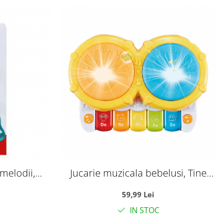
melodii,
Jucarie muzicala bebelusi, Tine
Star
ritmul cu Toba si pian
59,99 Lei
IN STOC