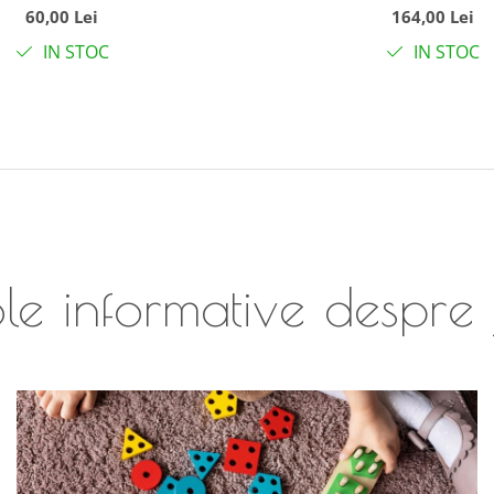
60,00 Lei
164,00 Lei
18 luni+
IN STOC
IN STOC
le informative despre 