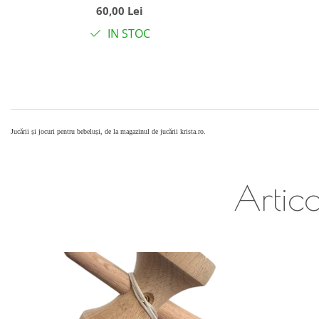
60,00 Lei
IN STOC
Jucării și jocuri pentru bebeluși, de la magazinul de jucării krista.ro.
Artico