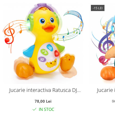
-15 LEI
Jucarie interactiva Ratusca DJ
Jucarie 
canta si danseaza
aviato
78,00 Lei
9
IN STOC