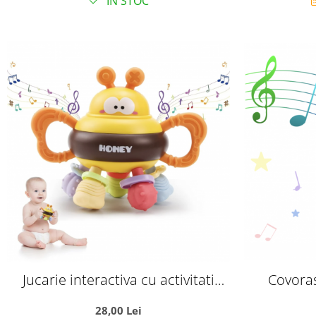
IN STOC
Jucarie interactiva cu activitati
Covoras
pentru bebelusi, Albinuta Honey
Dimensi
28,00 Lei