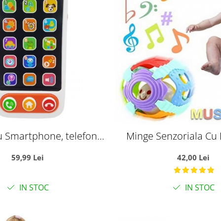
 Smartphone, telefonul
Minge Senzoriala Cu 
usului, cu butoane
Sunete Pentru Be
59,99 Lei
42,00 Lei
IN STOC
IN STOC