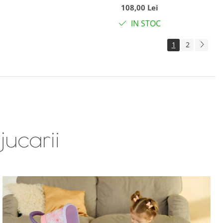
108,00 Lei
IN STOC
1
2
jucarii