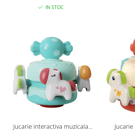
IN STOC
Jucarie interactiva muzicala
Jucarie
Caruselul rotativ cu caluti, bleu
Caruselul