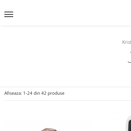
Kris
Afiseaza:
1-
24
din
42
produse