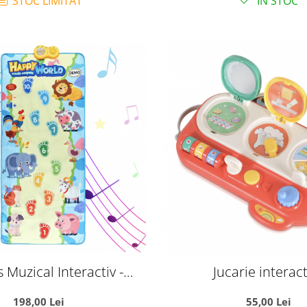
STOC LIMITAT
IN STOC
 Muzical Interactiv -
Jucarie interact
une Mare 158 x 70 cm
multifunctionala de a
198,00 Lei
55,00 Lei