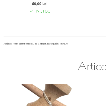
60,00 Lei
IN STOC
Jucării și jocuri pentru bebeluși, de la magazinul de jucării krista.ro.
Artico