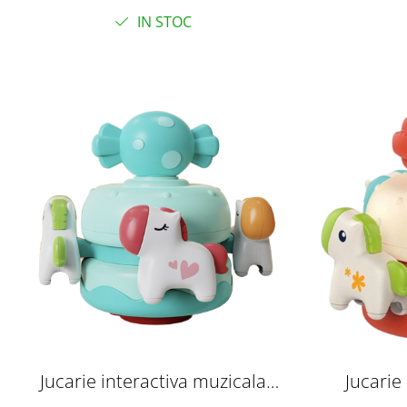
IN STOC
Jucarie interactiva muzicala
Jucarie
Caruselul rotativ cu caluti, bleu
Caruselul