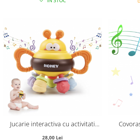
IN STOC
Jucarie interactiva cu activitati
Covoras
pentru bebelusi, Albinuta Honey
Dimensi
28,00 Lei