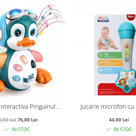
interactiva Pinguinul
Jucarie microfon cu 
r canta si danseaza
lumini, Animal 
0,50 Lei
76,00 Lei
44,00 Lei
IN STOC
IN STOC