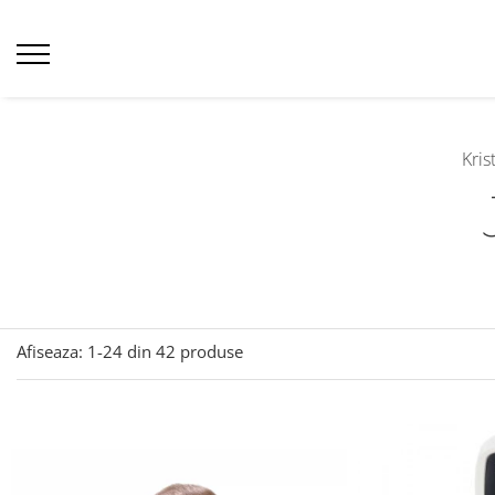
Kris
Afiseaza:
1-
24
din
42
produse