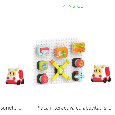
ebelusului
IN STOC
 sunete,
Placa interactiva cu activitati si
senzoriale,
cuburi senzoriale, 18 luni+