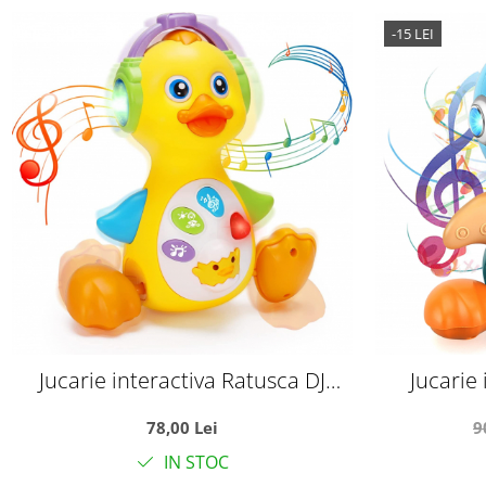
-15 LEI
Jucarie interactiva Ratusca DJ
Jucarie 
canta si danseaza
aviato
78,00 Lei
9
IN STOC