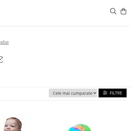
 bebe
e
FILTRE