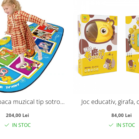
oaca muzical tip sotron,
Joc educativ, girafa, 
138x59 cm
carduri cu lumina, 6
204,00 Lei
84,00 Lei
IN STOC
IN STOC