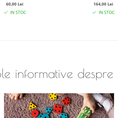
60,00 Lei
164,00 Lei
18 luni+
IN STOC
IN STOC
le informative despre 