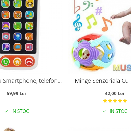
 Smartphone, telefonul
Minge Senzoriala Cu 
usului, cu butoane
Sunete Pentru Be
59,99 Lei
42,00 Lei
IN STOC
IN STOC