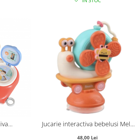
IN STOC
iva
Jucarie interactiva bebelusi Melc
ntrenament
cu sunete, butoane si dentitie
48,00 Lei