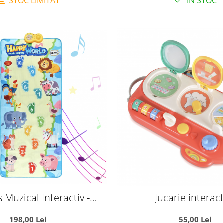
STOC LIMITAT
IN STOC
 Muzical Interactiv -
Jucarie interact
une Mare 158 x 70 cm
multifunctionala de a
198,00 Lei
55,00 Lei