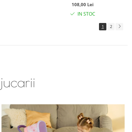
108,00 Lei
IN STOC
1
2
jucarii