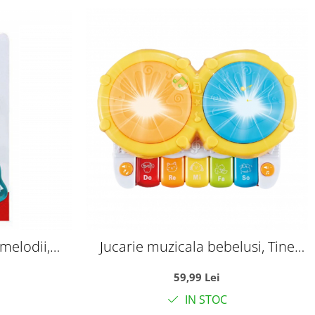
melodii,
Jucarie muzicala bebelusi, Tine
Star
ritmul cu Toba si pian
59,99 Lei
IN STOC