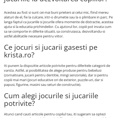
Acestea au fost si sunt cei mai buni prieteni ai celui mic, fiind mereu
alaturi de el, fie la culcare, intr-o drumetie sau la o plimbare in parc. Pe
langa faptul ca jucariile si jocurile ofera momente de distractie, acestea
ajuta si la educatia prichindeilor. Cu ajutorul lor, copiii pot invata cum
sa se comporte in diferite situatii, sa construiasca, dezvoltandu-si
astfel abilitatile necesare pentru viitor.
Ce jocuri si jucarii gasesti pe
krista.ro?
Iti punem la dispozitie articole potrivite pentru diferitele categorii de
varsta. Astfel, ai posibilitatea de alege produse pentru bebelusi
(zornaitoare, jucarii pentru dentitie, mingi senzoriale), dar si pentru
copiii mai mari (jocuri educative ori de exterior, puzzle-uri, dar si
papusi, figurine, masini sau seturi de constructie).
Cum alegi jocurile si jucariile
potrivite?
Atunci cand cauti articole pentru copilul tau, iti sugeram sa optezi