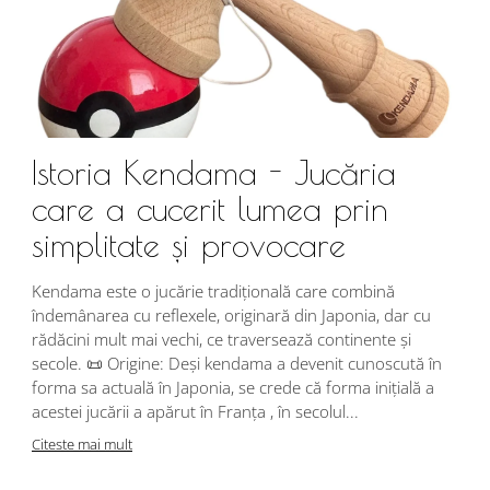
Istoria Kendama - Jucăria
care a cucerit lumea prin
simplitate și provocare
Î
s
Kendama este o jucărie tradițională care combină
r
îndemânarea cu reflexele, originară din Japonia, dar cu
i
rădăcini mult mai vechi, ce traversează continente și
d
secole. 📜 Origine: Deși kendama a devenit cunoscută în
j
forma sa actuală în Japonia, se crede că forma inițială a
p
acestei jucării a apărut în Franța , în secolul...
C
Citeste mai mult