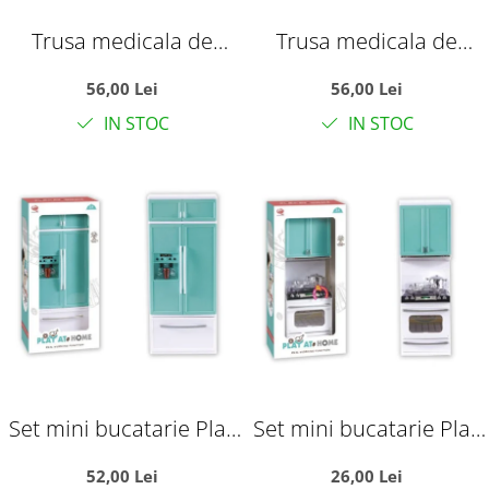
Trusa medicala de
Trusa medicala de
jucarie in valiza cu
jucarie in valiza cu
56,00 Lei
56,00 Lei
stetoscop, seringa si
stetoscop, seringa si
IN STOC
IN STOC
accesorii de doctor,
accesorii de doctor, roz,
bleu, plastic
plastic
Set mini bucatarie Play
Set mini bucatarie Play
at Home cu frigider,
at Home cu aragaz,
52,00 Lei
26,00 Lei
congelator si sunete,
cuptor si accesorii, alb-