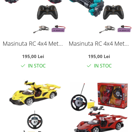
Masinuta RC 4x4 Metal
Masinuta RC 4x4 Metal
Off-Road cu
Off-Road cu
195,00 Lei
195,00 Lei
telecomanda 2.4GHz,
telecomanda 2.4GHz,
IN STOC
IN STOC
suspensii, roti crawler,
suspensii, roti crawler,
rosu, +6 ani
verde, +6 ani