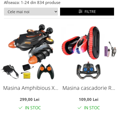
Afiseaza:
1-
24
din
834
produse
FILTRE
Masina Amphibious X-
Masina cascadorie RC
Treme cu telecomanda
Stunt Car cu brat
299,00 Lei
109,00 Lei
2.4 GHz, functionare pe
rasucit, telecomanda
IN STOC
IN STOC
apa, zapada si uscat, +3
2.4GHz si acumulator,
ani
rosu