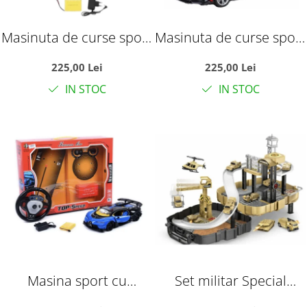
Masinuta de curse sport
Masinuta de curse sport
cu telecomanda tip
cu telecomanda tip
225,00 Lei
225,00 Lei
volan, usi automate si
volan, usi automate si
IN STOC
IN STOC
acumulator, galben, 35
acumulator, rosie, 35
cm, +6 ani
cm, +6 ani
Masina sport cu
Set militar Special
telecomanda RC Top-
Forces cu rucsac