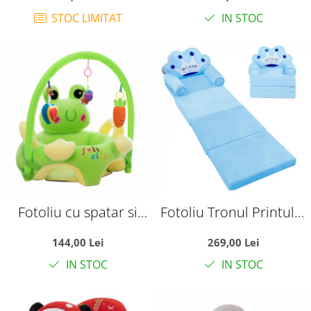
Pinguinul albastru cu
Robotelul verde, din
STOC LIMITAT
IN STOC
alb
plus
Fotoliu cu spatar si
Fotoliu Tronul Printului
arcada - Broscuta
Bleu, cu 4 placi,
144,00 Lei
269,00 Lei
verde, din plus
Extensibil la 150 cm
IN STOC
IN STOC