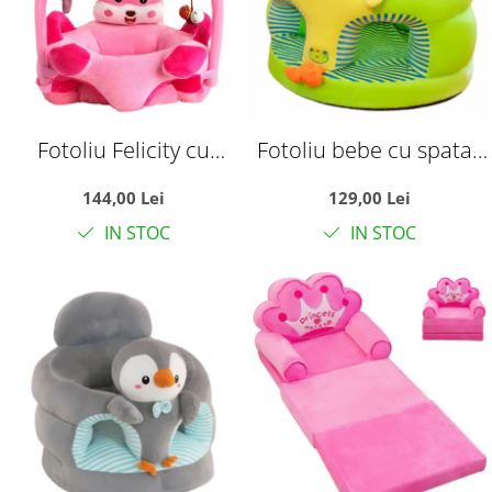
Fotoliu Felicity cu
Fotoliu bebe cu spatar
arcada si manere
si suport de picioare -
144,00 Lei
129,00 Lei
laterale - Soricel Roz
Puisorul verde
IN STOC
IN STOC