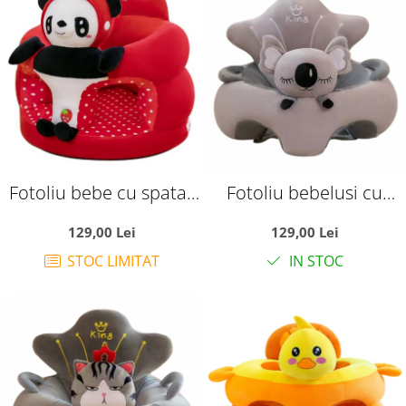
Fotoliu bebe cu spatar
Fotoliu bebelusi cu
si suport de picioare -
spatar si suport
129,00 Lei
129,00 Lei
Panda rosu
picioare Lucky Baby,
STOC LIMITAT
IN STOC
Koala gri