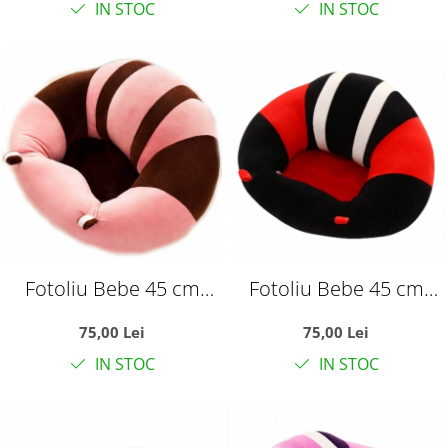
IN STOC
IN STOC
Fotoliu Bebe 45 cm
Fotoliu Bebe 45 cm
Invat Sa Stau In
Invat Sa Stau In
75,00 Lei
75,00 Lei
Fundulet - roz
Fundulet - rosu
IN STOC
IN STOC