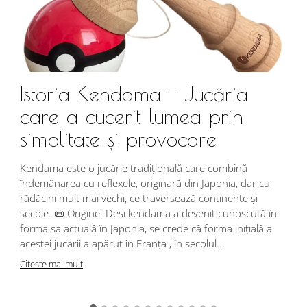
Istoria Kendama - Jucăria
care a cucerit lumea prin
simplitate și provocare
Î
s
Kendama este o jucărie tradițională care combină
r
îndemânarea cu reflexele, originară din Japonia, dar cu
i
rădăcini mult mai vechi, ce traversează continente și
d
secole. 📜 Origine: Deși kendama a devenit cunoscută în
j
forma sa actuală în Japonia, se crede că forma inițială a
p
acestei jucării a apărut în Franța , în secolul...
C
Citeste mai mult