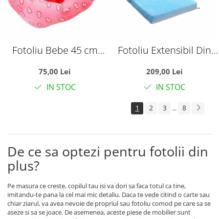
Fotoliu Bebe 45 cm
Fotoliu Extensibil Din
Invat Sa Stau In
Plus si Burete Tronul
75,00 Lei
209,00 Lei
Fundulet - Roz cu
Printului Albastru
IN STOC
IN STOC
imprimeu
1
2
3
8
...
De ce sa optezi pentru fotolii din
plus?
Pe masura ce creste, copilul tau isi va dori sa faca totul ca tine,
imitandu-te pana la cel mai mic detaliu. Daca te vede citind o carte sau
chiar ziarul, va avea nevoie de propriul sau fotoliu comod pe care sa se
aseze si sa se joace. De asemenea, aceste piese de mobilier sunt