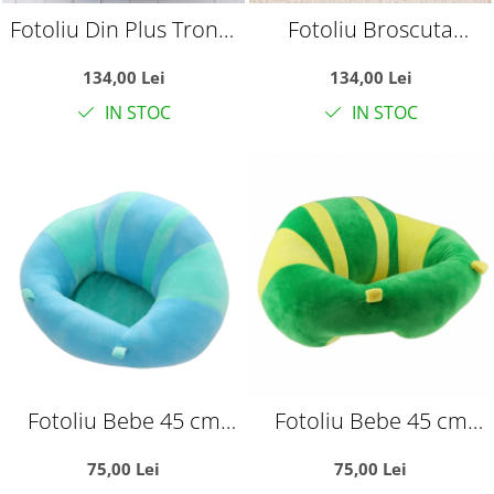
Fotoliu Din Plus Tronul
Fotoliu Broscuta
Printului - Albastru
Cantareata Din Plus
134,00 Lei
134,00 Lei
IN STOC
IN STOC
Fotoliu Bebe 45 cm
Fotoliu Bebe 45 cm
Invat Sa Stau In
Invat Sa Stau In
75,00 Lei
75,00 Lei
Fundulet - bleu
Fundulet - verde