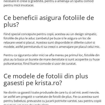
necesare in crese si gradinite, pentru a amenaja un spatiu comod
pentru micii invatacei.
Ce beneficii asigura fotoliile de
plus?
Fiind special concepute pentru copii, acestea au un design simpatic,
fotoliile de plus le aduc zambetul pe buze si le asigura un loc de
relaxare vesel si placut. Acestea sunt disponibile in diferite culori si
modele, astfel permitandu-ti sa creezi o amenajare pe placul celui mic.
Pentru ca siguranta celor mici se afla mereu pe primul loc, fotoliile din
plus au la baza un burete de mare densitate si sunt acoperite cu huse
poliuretanice, fiind foarte comode si usor de curatat.
Ce modele de fotolii din plus
gasesti pe krista.ro?
Ne dorim sa gasesti toate produsele de care tu si cel mic aveti nevoie,
iar astfel am pregatit o varietate de fotolii de plus. Fie ca acestea sunt
pentru bebelusi, prevazute cu jucarii potrivite varstei, sau pentru copiii