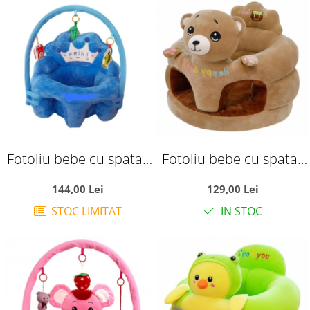
Fotoliu bebe cu spatar
Fotoliu bebe cu spatar
si arcada - Printul bleu,
si suport de picioare -
144,00 Lei
129,00 Lei
din plus
Ursuletul maro Happy
STOC LIMITAT
IN STOC
Day