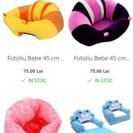
Fotoliu Bebe 45 cm
Fotoliu Bebe 45 cm
Invat Sa Stau In
Invat Sa Stau In
75,00 Lei
75,00 Lei
Fundulet - galben cu
Fundulet - mov
IN STOC
IN STOC
portocaliu