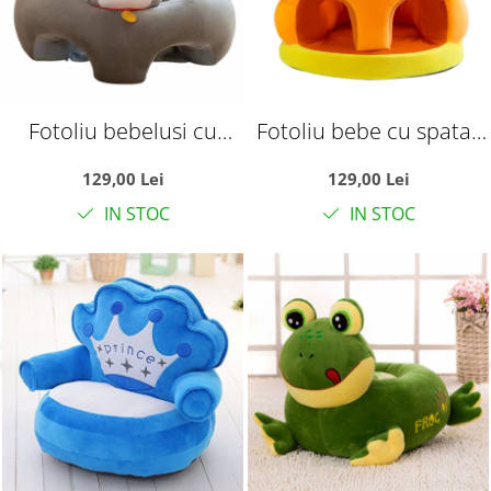
Fotoliu bebelusi cu
Fotoliu bebe cu spatar
spatar si suport
si suport de picioare -
129,00 Lei
129,00 Lei
picioare Lucky Baby,
Ratusca Galbena Happy
IN STOC
IN STOC
Motanelul gri
Day