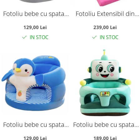
Fotoliu bebe cu spatar
Fotoliu Extensibil din
si suport de picioare -
plus si 3 placi burete
129,00 Lei
239,00 Lei
Pinguinul gri
Tronul Printesei, roz
IN STOC
IN STOC
Fotoliu bebe cu spatar
Fotoliu bebe cu spatar
si suport de picioare -
si suport de picioare -
129,00 Lei
189,00 Lei