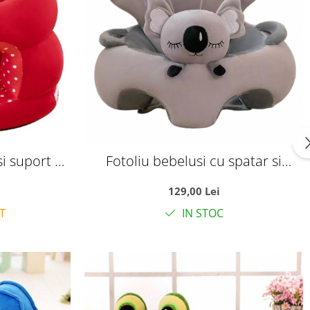
si suport de
Fotoliu bebelusi cu spatar si
 rosu
suport picioare Lucky Baby, Koala
129,00 Lei
gri
T
IN STOC