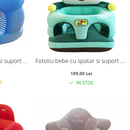
si suport de
Fotoliu bebe cu spatar si suport de
astru cu alb
picioare - Robotelul verde, din plus
189,00 Lei
T
IN STOC