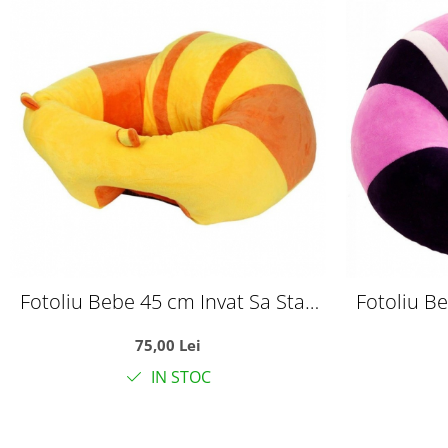
Fotoliu Bebe 45 cm Invat Sa Stau
Fotoliu B
In Fundulet - galben cu portocaliu
In
75,00 Lei
IN STOC