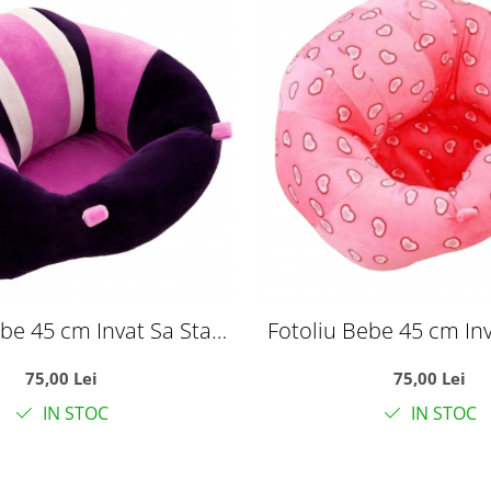
ebe 45 cm Invat Sa Stau
Fotoliu Bebe 45 cm Inv
 Fundulet - mov
In Fundulet - Roz cu
75,00 Lei
75,00 Lei
IN STOC
IN STOC