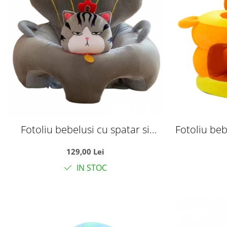
Fotoliu bebelusi cu spatar si
Fotoliu beb
suport picioare Lucky Baby,
picioare -
129,00 Lei
Motanelul gri
IN STOC