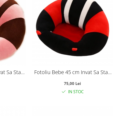
at Sa Stau
Fotoliu Bebe 45 cm Invat Sa Stau
roz
In Fundulet - rosu
75,00 Lei
IN STOC