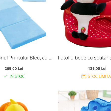
nul Printului Bleu, cu 4
Fotoliu bebe cu spatar 
 Extensibil la 150 cm
picioare - Panda
269,00 Lei
129,00 Lei
IN STOC
STOC LIMITA