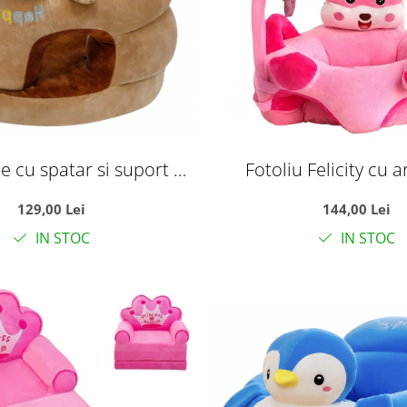
e cu spatar si suport de
Fotoliu Felicity cu a
- Ursuletul maro Happy
manere laterale - So
129,00 Lei
144,00 Lei
Day
IN STOC
IN STOC