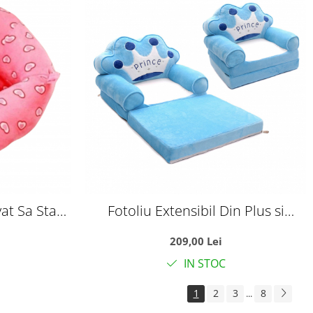
at Sa Stau
Fotoliu Extensibil Din Plus si
 imprimeu
Burete Tronul Printului Albastru
209,00 Lei
IN STOC
1
2
3
8
...