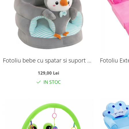
Fotoliu bebe cu spatar si suport de
Fotoliu Exte
picioare - Pinguinul gri
burete 
129,00 Lei
IN STOC