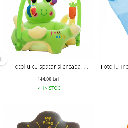
Fotoliu cu spatar si arcada -
Fotoliu Tro
Broscuta verde, din plus
placi,
144,00 Lei
IN STOC