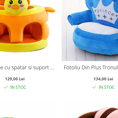
e cu spatar si suport de
Fotoliu Din Plus Tronul 
 Ratusca Galbena Happy
Albastru
129,00 Lei
134,00 Lei
Day
IN STOC
IN STOC