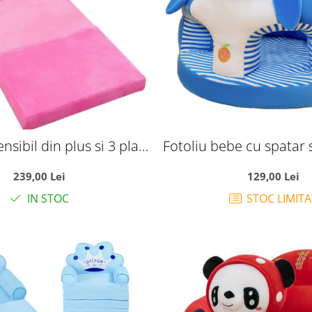
nsibil din plus si 3 placi
Fotoliu bebe cu spatar 
Tronul Printesei, roz
picioare - Pinguinul alb
239,00 Lei
129,00 Lei
IN STOC
STOC LIMITA