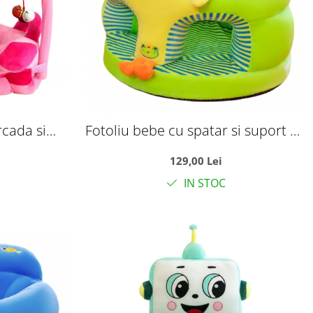
rcada si
Fotoliu bebe cu spatar si suport de
ricel Roz
picioare - Puisorul verde
129,00 Lei
IN STOC