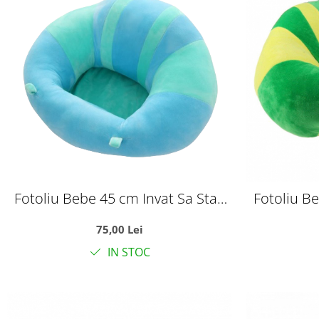
Fotoliu Bebe 45 cm Invat Sa Stau
Fotoliu B
In Fundulet - bleu
In 
75,00 Lei
IN STOC