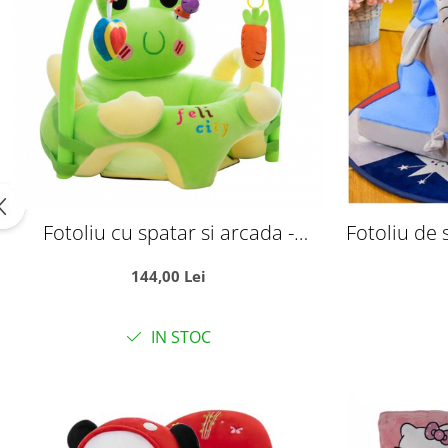
Fotoliu cu spatar si arcada -
Fotoliu de 
Broscuta verde, din plus
cu placa d
144,00 Lei
IN STOC