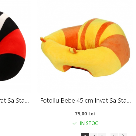
at Sa Stau
Fotoliu Bebe 45 cm Invat Sa Stau
osu
In Fundulet - galben cu portocaliu
75,00 Lei
IN STOC