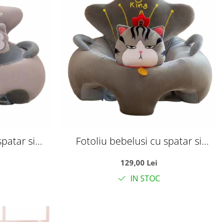
spatar si
Fotoliu bebelusi cu spatar si
Baby, Koala
suport picioare Lucky Baby,
129,00 Lei
Motanelul gri
IN STOC