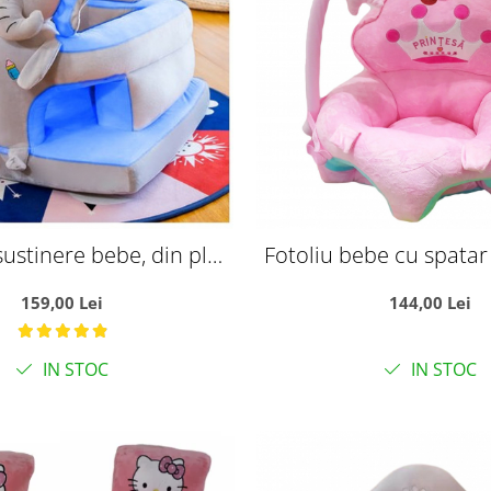
sustinere bebe, din plus,
Fotoliu bebe cu spatar 
e burete - Elefant bleu
Printesa roz
159,00 Lei
144,00 Lei
IN STOC
IN STOC