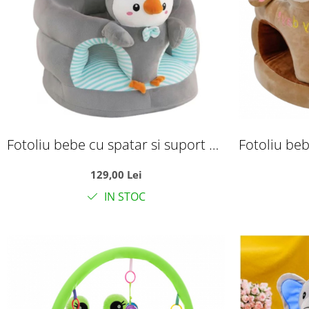
Fotoliu bebe cu spatar si suport de
Fotoliu beb
picioare - Pinguinul gri
picioare 
129,00 Lei
IN STOC