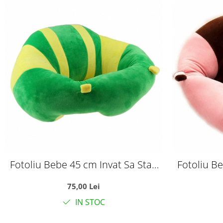
Fotoliu Bebe 45 cm Invat Sa Stau
Fotoliu B
In Fundulet - verde
In
75,00 Lei
IN STOC