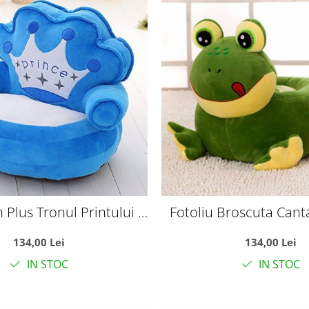
n Plus Tronul Printului -
Fotoliu Broscuta Cant
Albastru
Plus
134,00 Lei
134,00 Lei
IN STOC
IN STOC