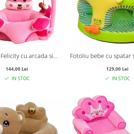
 Felicity cu arcada si
Fotoliu bebe cu spatar 
aterale - Soricel Roz
picioare - Puisoru
144,00 Lei
129,00 Lei
IN STOC
IN STOC