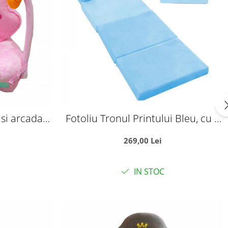
si arcada -
Fotoliu Tronul Printului Bleu, cu 4
placi, Extensibil la 150 cm
269,00 Lei
IN STOC