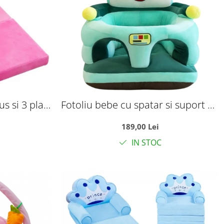
us si 3 placi
Fotoliu bebe cu spatar si suport de
sei, roz
picioare - Robotelul verde, din plus
189,00 Lei
IN STOC