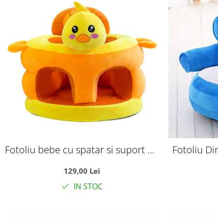
Fotoliu bebe cu spatar si suport de
Fotoliu Di
picioare - Ratusca Galbena Happy
129,00 Lei
Day
IN STOC