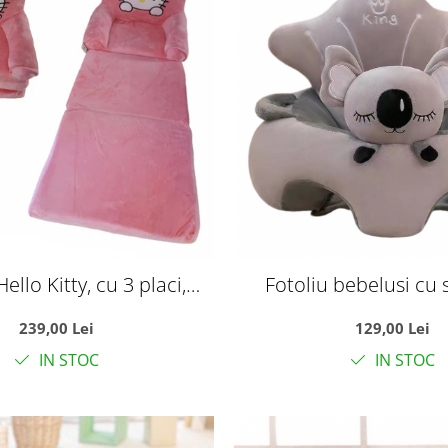
ello Kitty, cu 3 placi,
Fotoliu bebelusi cu 
ensibil la 115 cm
suport picioare Lucky 
239,00 Lei
129,00 Lei
gri
IN STOC
IN STOC