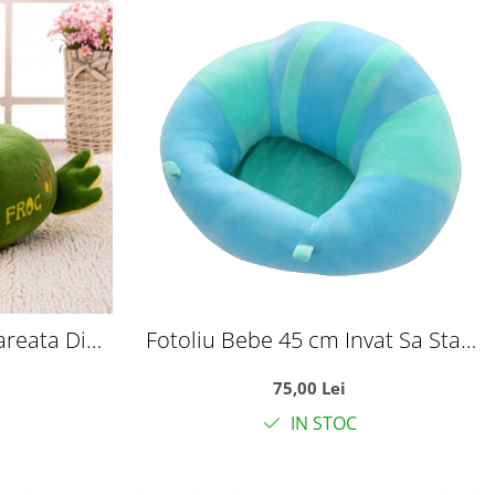
areata Din
Fotoliu Bebe 45 cm Invat Sa Stau
In Fundulet - bleu
75,00 Lei
IN STOC