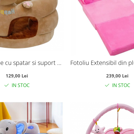
e cu spatar si suport de
Fotoliu Extensibil din pl
- Ursuletul maro Happy
burete Tronul Printe
129,00 Lei
239,00 Lei
Day
IN STOC
IN STOC