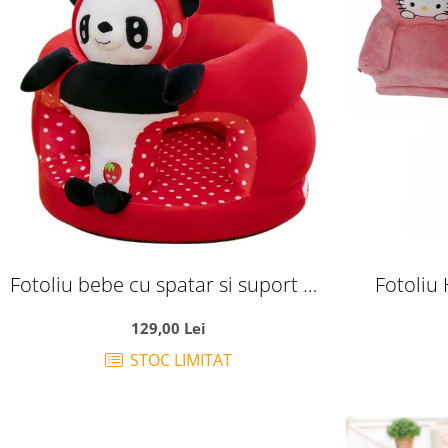
Fotoliu bebe cu spatar si suport de
Fotoliu H
picioare - Panda rosu
Ext
129,00 Lei
STOC LIMITAT