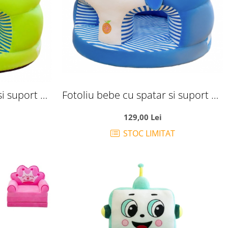
si suport de
Fotoliu bebe cu spatar si suport de
l verde
picioare - Pinguinul albastru cu alb
129,00 Lei
STOC LIMITAT