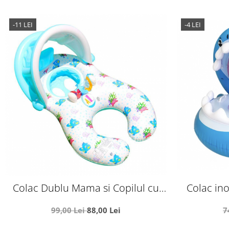
-11 LEI
-4 LEI
Colac Dublu Mama si Copilul cu
Colac ino
acoperis detasabil, alb
Re
99,00 Lei
88,00 Lei
7