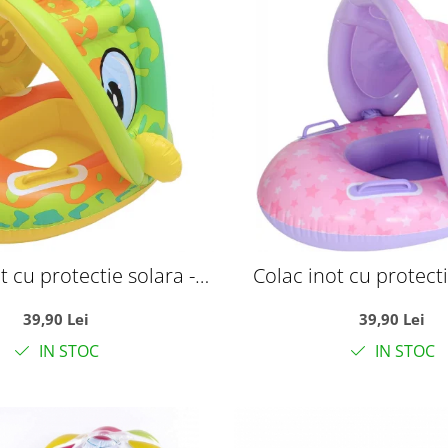
t cu protectie solara -
Colac inot cu protecti
nozaurul galben
Unicornul ro
39,90 Lei
39,90 Lei
IN STOC
IN STOC