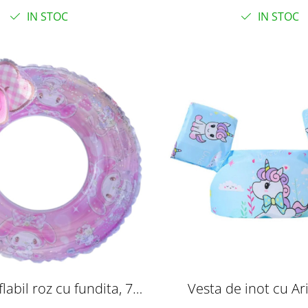
IN STOC
IN STOC
labil roz cu fundita, 70
Vesta de inot cu Ar
cm, PVC
Flotabilitate ridicata, 