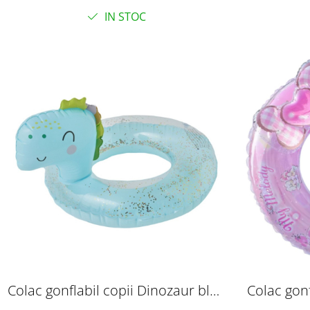
IN STOC
Colac gonflabil copii Dinozaur bleu
Colac gonf
cu sclipici, PVC, 54 x 35 cm