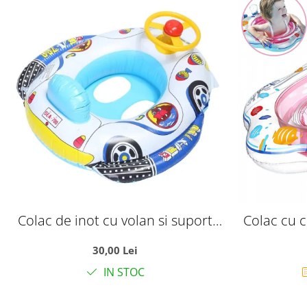
Colac de inot cu volan si suport
Colac cu c
pentru copii, model cu barcuta, 2-
30,00 Lei
5 ani
IN STOC