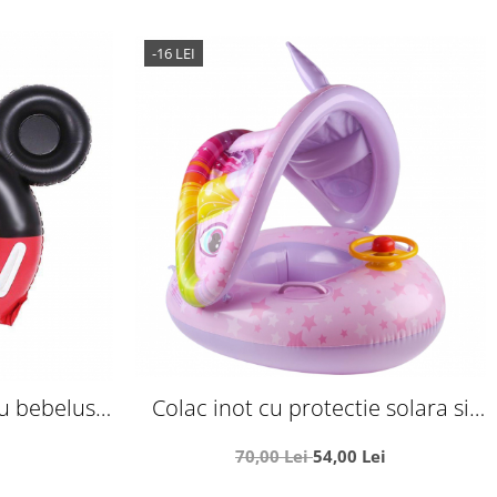
-16 LEI
u bebelusi,
Colac inot cu protectie solara si
e
volan - Unicornul roz
70,00 Lei
54,00 Lei