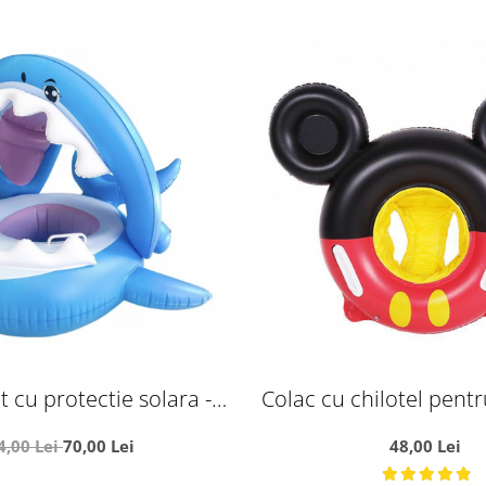
t cu protectie solara -
Colac cu chilotel pentr
chinul albastru
Mickey Mous
4,00 Lei
70,00 Lei
48,00 Lei