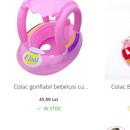
Colac gonflabil bebelusi cu
Colac B
parasolar Kiddie Float, sustinere
Protectie 
45,00 Lei
tip chilotel, 12-36 luni, roz
IN STOC