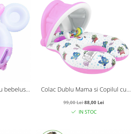
u bebelusi,
Colac Dublu Mama si Copilul cu
e
acoperis detasabil, roz
99,00 Lei
88,00 Lei
IN STOC