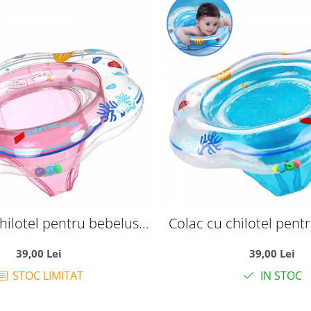
hilotel pentru bebelusi
Colac cu chilotel pent
6-36 luni, roz
6-36 luni, ble
39,00 Lei
39,00 Lei
STOC LIMITAT
IN STOC