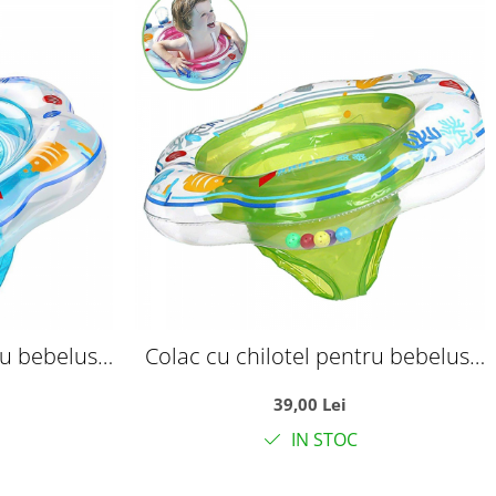
ru bebelusi
Colac cu chilotel pentru bebelusi
u
6-36 luni, verde
39,00 Lei
IN STOC