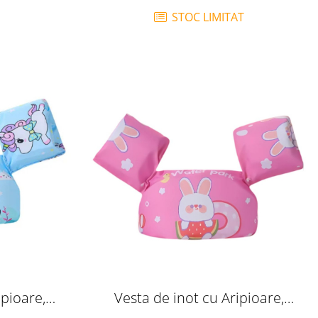
STOC LIMITAT
ipioare,
Vesta de inot cu Aripioare,
Unicorn bleu
Flotabilitate ridicata, Iepuras roz