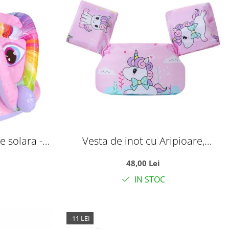
e solara -
Vesta de inot cu Aripioare,
z
Flotabilitate ridicata, Unicorn roz
48,00 Lei
IN STOC
-11 LEI