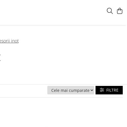
esorii inot
t
FILTRE