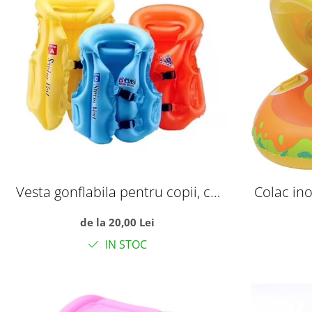
Vesta gonflabila pentru copii, cu
Colac ino
trei camere de aer, S albastru
Di
de la 20,00 Lei
IN STOC