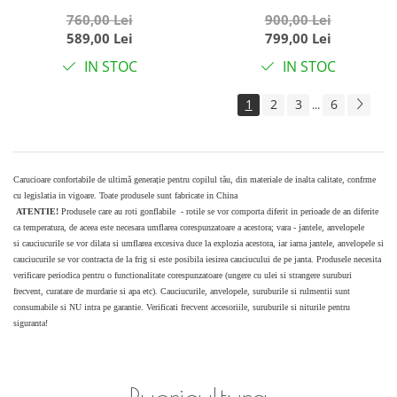
Crem, cu maner
transformabil in sport si
760,00 Lei
900,00 Lei
reversibil, pozitie de
scoica, pliabil, reversibil,
589,00 Lei
799,00 Lei
somn, pliabil, cu husa si
588 Negru
IN STOC
IN STOC
geanta
1
2
3
6
...
Carucioare confortabile de ultimă generație pentru copilul tău, din materiale de inalta calitate, confrme
cu legislatia in vigoare. Toate produsele sunt fabricate in China
ATENTIE!
Produsele care au roti gonflabile - rotile se vor comporta diferit in perioade de an diferite
ca temperatura, de aceea este necesara umflarea corespunzatoare a acestora; vara - jantele, anvelopele
si cauciucurile se vor dilata si umflarea excesiva duce la explozia acestora, iar iarna jantele, anvelopele si
cauciucurile se vor contracta de la frig si este posibila iesirea cauciucului de pe janta. Produsele necesita
verificare periodica pentru o functionalitate corespunzatoare (ungere cu ulei si strangere suruburi
frecvent, curatare de murdarie si apa etc). Cauciucurile, anvelopele, suruburile si rulmentii sunt
consumabile si NU intra pe garantie. Verificati frecvent accesoriile, suruburile si niturile pentru
siguranta!