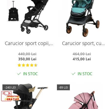
Carucior sport copii,
Carucior sport, cu
pliere compacta pentru
maner reversibil, pliabil
440,00 Lei
464,00 Lei
avion, cu sistem troller,
si troler, T700 For Angel,
350,00 Lei
415,00 Lei
C8 negru
Verde
IN STOC
IN STOC
-240 LEI
-89 LEI