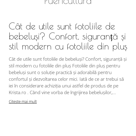
Puericultura
Cât de utile sunt fotoliile de
bebeluși? Confort, siguranță și
stil modern cu fotoliile din pluș
Cât de utile sunt fotoliile de bebeluși? Confort, siguranță și
stil modern cu fotoliile din pluș Fotoliile din pluș pentru
bebeluși sunt o soluție practică și adorabilă pentru
confortul și dezvoltarea celor mici. Iată de ce ar trebui să
iei în considerare achiziția unui astfel de produs de pe
Krista.ro . Când vine vorba de îngrijirea bebelușilor,...
Citeste mai mult
A