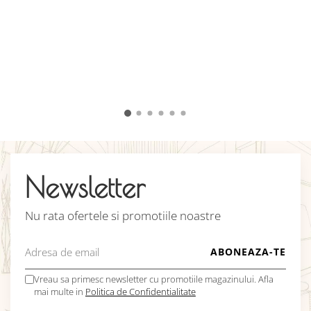
d
c
c
u
î
v
C
Newsletter
Nu rata ofertele si promotiile noastre
Vreau sa primesc newsletter cu promotiile magazinului. Afla
mai multe in
Politica de Confidentialitate