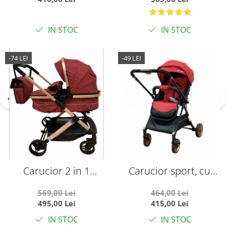
husa de picioare si
gentuta
IN STOC
IN STOC
-74 LEI
-49 LEI
Carucior 2 in 1
Carucior sport, cu
transformabil landou-
maner reversibil, pliabil
569,00 Lei
464,00 Lei
sport, 608 Rosu
si troler, T700 For Angel,
495,00 Lei
415,00 Lei
Rosu
IN STOC
IN STOC