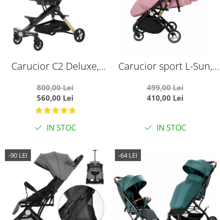
Carucior C2 Deluxe,
Carucior sport L-Sun,
reversibil, pliabil, cu
C6, Roz, pliabil tip
800,00 Lei
499,00 Lei
lumini si muzica, Negru
troller, cu maner
560,00 Lei
410,00 Lei
cu flori
reversibil, husa de
picioare si gentuta
IN STOC
IN STOC
-90 LEI
-64 LEI