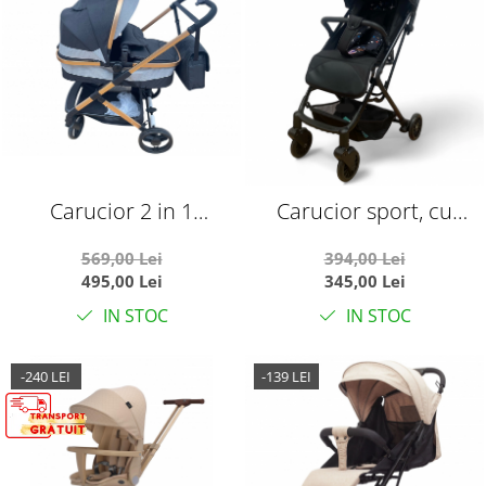
Carucior 2 in 1
Carucior sport, cu
transformabil landou-
suspensii, pliabil si
569,00 Lei
394,00 Lei
sport, 608 Negru
troler, 309 Negru cu
495,00 Lei
345,00 Lei
planete
IN STOC
IN STOC
-240 LEI
-139 LEI