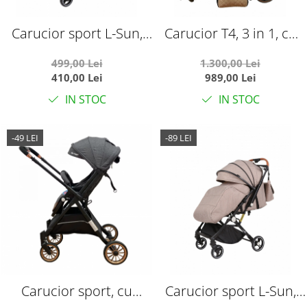
Carucior sport L-Sun,
Carucior T4, 3 in 1, cu
C6, Negru, pliabil tip
suspensii, transformabil
499,00 Lei
1.300,00 Lei
troller, cu maner
landou-sport,
410,00 Lei
989,00 Lei
reversibil, husa de
crem/negru
IN STOC
IN STOC
picioare si gentuta
-49 LEI
-89 LEI
Carucior sport, cu
Carucior sport L-Sun,