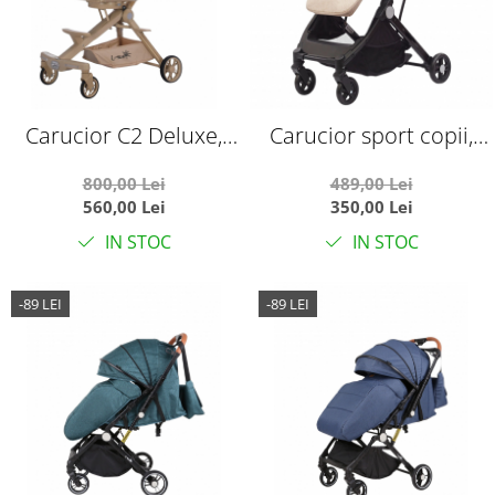
Carucior C2 Deluxe,
Carucior sport copii,
reversibil, pliabil, cu
pliere compacta pentru
800,00 Lei
489,00 Lei
lumini si muzica, Crem
avion, cu sistem troller,
560,00 Lei
350,00 Lei
C8 crem
IN STOC
IN STOC
-89 LEI
-89 LEI