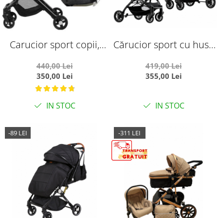
Carucior sport copii,
Cărucior sport cu husă
pliere compacta pentru
pentru picioare, pliere
440,00 Lei
419,00 Lei
avion, cu sistem troller,
rapidă tip troller, S1
350,00 Lei
355,00 Lei
C8 gri
verde
IN STOC
IN STOC
-89 LEI
-311 LEI