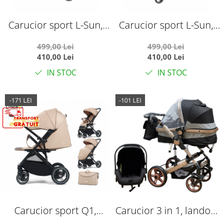
Carucior sport L-Sun,
Carucior sport L-Sun,
C6, Verde, pliabil tip
C6, Albastru, pliabil tip
499,00 Lei
499,00 Lei
troller, cu maner
troller, cu maner
410,00 Lei
410,00 Lei
reversibil, husa de
reversibil, husa de
IN STOC
IN STOC
picioare si gentuta
picioare si gentuta
-171 LEI
-101 LEI
Carucior sport Q1,
Carucior 3 in 1, landou