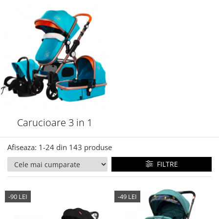
Carucioare 3 in 1
Afiseaza:
1-
24
din
143
produse
FILTRE
-90 LEI
-49 LEI