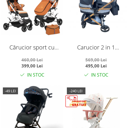
Cărucior sport cu
Carucior 2 in 1
geanta si husă pentru
transformabil landou-
460,00 Lei
569,00 Lei
picioare, pliere rapidă
sport, 608 Negru
399,00 Lei
495,00 Lei
tip troller, S2 Caramiziu
IN STOC
IN STOC
-49 LEI
-240 LEI