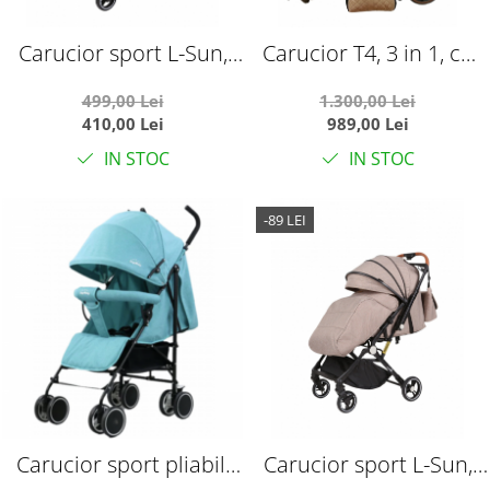
Carucior sport L-Sun,
Carucior T4, 3 in 1, cu
C6, Negru, pliabil tip
suspensii, transformabil
499,00 Lei
1.300,00 Lei
troller, cu maner
landou-sport,
410,00 Lei
989,00 Lei
reversibil, husa de
crem/negru
IN STOC
IN STOC
picioare si gentuta
-89 LEI
Carucior sport pliabil,
Carucior sport L-Sun,