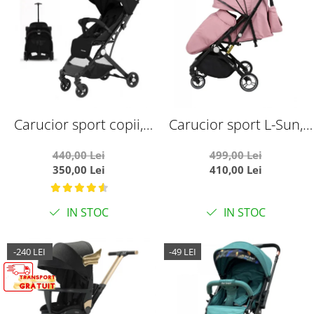
Carucior sport copii,
Carucior sport L-Sun,
pliere compacta pentru
C6, Roz, pliabil tip
440,00 Lei
499,00 Lei
avion, cu sistem troller,
troller, cu maner
350,00 Lei
410,00 Lei
C8 negru
reversibil, husa de
picioare si gentuta
IN STOC
IN STOC
-240 LEI
-49 LEI