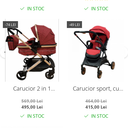
gentuta
IN STOC
IN STOC
-74 LEI
-49 LEI
Carucior 2 in 1
Carucior sport, cu
transformabil landou-
maner reversibil, pliabil
569,00 Lei
464,00 Lei
sport, 608 Rosu
si troler, T700 For Angel,
495,00 Lei
415,00 Lei
Rosu
IN STOC
IN STOC