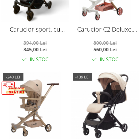
Carucior sport, cu
Carucior C2 Deluxe,
suspensii, pliabil si
reversibil, pliabil, cu
394,00 Lei
800,00 Lei
troler, 309 Negru cu
lumini si muzica, Alb cu
345,00 Lei
560,00 Lei
planete
roz
IN STOC
IN STOC
-240 LEI
-139 LEI