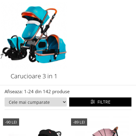
Carucioare 3 in 1
Afiseaza:
1-
24
din
142
produse
FILTRE
-90 LEI
-89 LEI