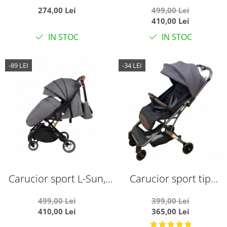
roti duble, SageBaby
C6, Crem, pliabil tip
274,00 Lei
499,00 Lei
S500 Turquoise
troller, cu maner
410,00 Lei
reversibil, husa de
IN STOC
IN STOC
picioare si gentuta
-89 LEI
-34 LEI
Carucior sport L-Sun,
Carucior sport tip
C6, Gri, pliabil tip troller,
troller, transport avion,
499,00 Lei
399,00 Lei
cu maner reversibil,
Y1 - gri
410,00 Lei
365,00 Lei
husa de picioare si