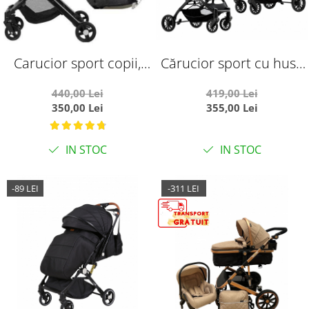
Carucior sport copii,
Cărucior sport cu husă
pliere compacta pentru
pentru picioare, pliere
440,00 Lei
419,00 Lei
avion, cu sistem troller,
rapidă tip troller, S1
350,00 Lei
355,00 Lei
C8 gri
verde
IN STOC
IN STOC
-89 LEI
-311 LEI