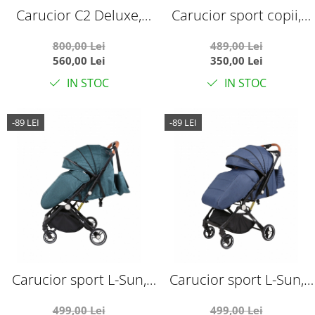
Carucior C2 Deluxe,
Carucior sport copii,
reversibil, pliabil, cu
pliere compacta pentru
800,00 Lei
489,00 Lei
lumini si muzica, Crem
avion, cu sistem troller,
560,00 Lei
350,00 Lei
C8 crem
IN STOC
IN STOC
-89 LEI
-89 LEI
Carucior sport L-Sun,
Carucior sport L-Sun,
C6, Verde, pliabil tip
C6, Albastru, pliabil tip
499,00 Lei
499,00 Lei