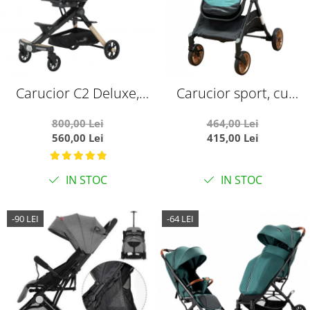
Carucior C2 Deluxe,
Carucior sport, cu
reversibil, pliabil, cu
maner reversibil, pliabil
800,00 Lei
464,00 Lei
lumini si muzica, Negru
si troler, T700 For Angel,
560,00 Lei
415,00 Lei
cu flori
Verde
IN STOC
IN STOC
-90 LEI
-64 LEI