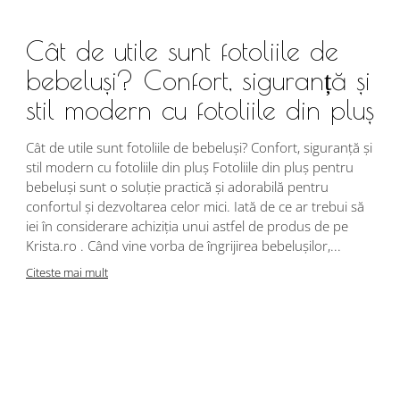
Cât de utile sunt fotoliile de
bebeluși? Confort, siguranță și
stil modern cu fotoliile din pluș
Cât de utile sunt fotoliile de bebeluși? Confort, siguranță și
stil modern cu fotoliile din pluș Fotoliile din pluș pentru
bebeluși sunt o soluție practică și adorabilă pentru
confortul și dezvoltarea celor mici. Iată de ce ar trebui să
iei în considerare achiziția unui astfel de produs de pe
Krista.ro . Când vine vorba de îngrijirea bebelușilor,...
Citeste mai mult
A
d
c