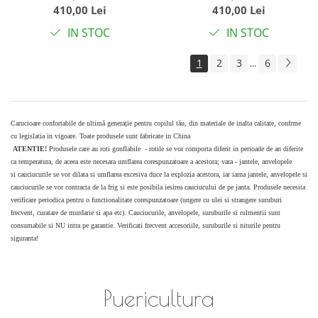
troller, cu maner
troller, cu maner
410,00 Lei
410,00 Lei
reversibil, husa de
reversibil, husa de
IN STOC
IN STOC
picioare si gentuta
picioare si gentuta
1
2
3
6
...
Carucioare confortabile de ultimă generație pentru copilul tău, din materiale de inalta calitate, confrme
cu legislatia in vigoare. Toate produsele sunt fabricate in China
ATENTIE!
Produsele care au roti gonflabile - rotile se vor comporta diferit in perioade de an diferite
ca temperatura, de aceea este necesara umflarea corespunzatoare a acestora; vara - jantele, anvelopele
si cauciucurile se vor dilata si umflarea excesiva duce la explozia acestora, iar iarna jantele, anvelopele si
cauciucurile se vor contracta de la frig si este posibila iesirea cauciucului de pe janta. Produsele necesita
verificare periodica pentru o functionalitate corespunzatoare (ungere cu ulei si strangere suruburi
frecvent, curatare de murdarie si apa etc). Cauciucurile, anvelopele, suruburile si rulmentii sunt
consumabile si NU intra pe garantie. Verificati frecvent accesoriile, suruburile si niturile pentru
siguranta!
Puericultura