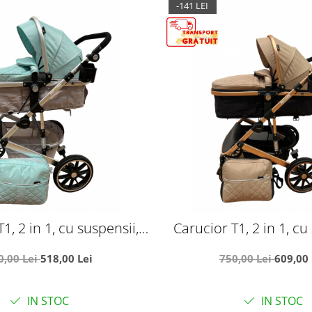
-141 LEI
1, 2 in 1, cu suspensii,
Carucior T1, 2 in 1, cu
, cu geanta, verde - gri
reversibil, cu geanta, 
0,00 Lei
518,00 Lei
750,00 Lei
609,00 
IN STOC
IN STOC