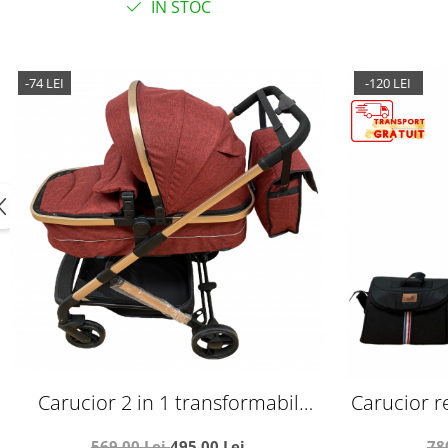
IN STOC
-74 LEI
-120 LEI
Carucior 2 in 1 transformabil
Carucior re
landou-sport, 608 Rosu
picioare
569,00 Lei
495,00 Lei
78