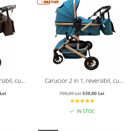
sibil, cu
Carucior 2 in 1, reversibil, cu
- L-Sun
suspensii, T7 verde - L-Sun
Lei
700,00 Lei
539,00 Lei
IN STOC