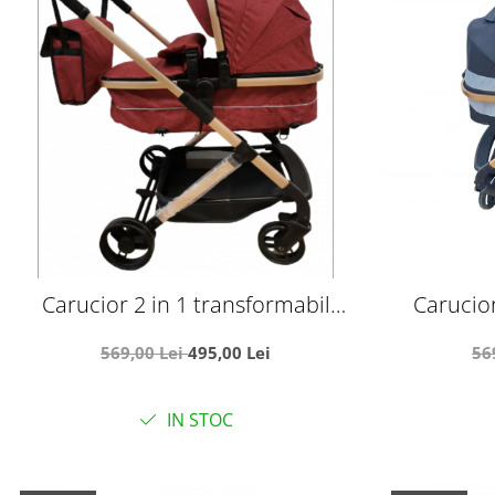
Carucior 2 in 1 transformabil
Carucior
landou-sport, 608 Rosu
lando
569,00 Lei
495,00 Lei
56
IN STOC