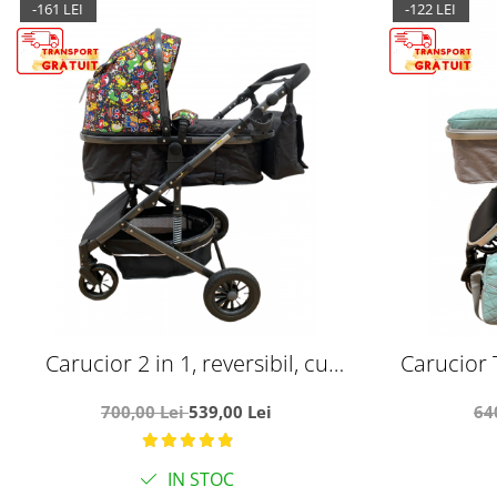
-161 LEI
-122 LEI
Carucior 2 in 1, reversibil, cu
Carucior T
suspensii, T7 Multicolor
reversibil
700,00 Lei
539,00 Lei
64
IN STOC