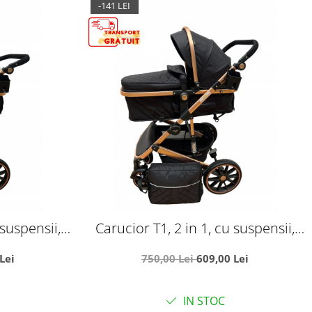
-141 LEI
 suspensii,
Carucior T1, 2 in 1, cu suspensii,
crem - negru
reversibil, cu geanta, negru
Lei
750,00 Lei
609,00 Lei
IN STOC