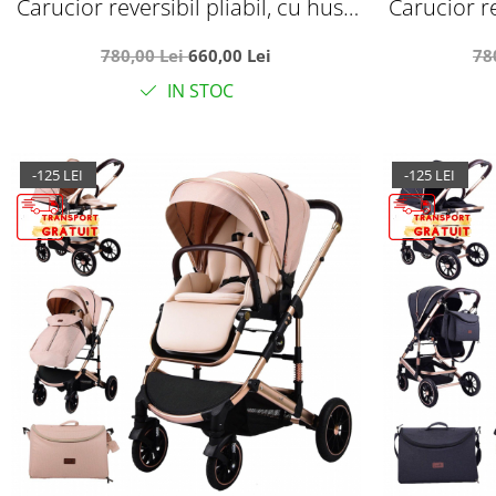
Carucior reversibil pliabil, cu husa
Carucior re
picioare, 0-36 luni, C7 Alb
picioare
780,00 Lei
660,00 Lei
78
IN STOC
-125 LEI
-125 LEI