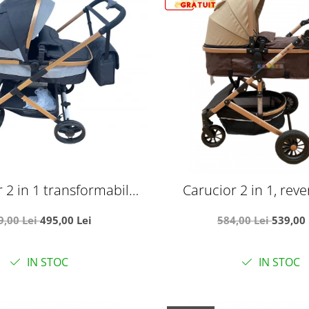
 2 in 1 transformabil
Carucior 2 in 1, rever
u-sport, 608 Negru
suspensii, T7 crem 
9,00 Lei
495,00 Lei
584,00 Lei
539,00 
IN STOC
IN STOC