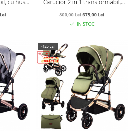
bil, cu husa
Carucior 2 in 1 transformabil,
 C7 Roz
reversibil, pliabil, F3 Luxury Pink
Lei
800,00 Lei
675,00 Lei
IN STOC
-125 LEI