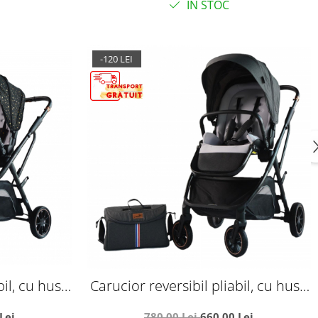
IN STOC
-120 LEI
bil, cu husa
Carucior reversibil pliabil, cu husa
7 Negru cu
picioare, 0-36 luni, C7 Gri
Lei
780,00 Lei
660,00 Lei