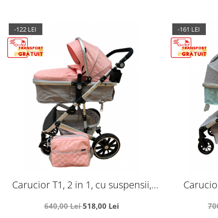
-122 LEI
-161 LEI
Carucior T1, 2 in 1, cu suspensii,
Carucior
reversibil, cu geanta, roz/gri
suspens
640,00 Lei
518,00 Lei
70