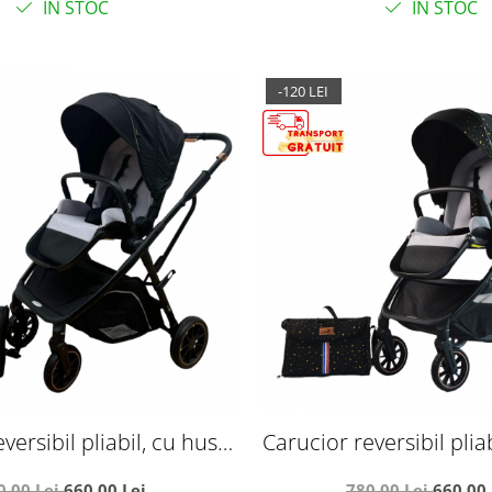
IN STOC
IN STOC
-120 LEI
versibil pliabil, cu husa
Carucior reversibil plia
, 0-36 luni, C7 Negru
picioare, 0-36 luni, C
0,00 Lei
660,00 Lei
780,00 Lei
660,00 