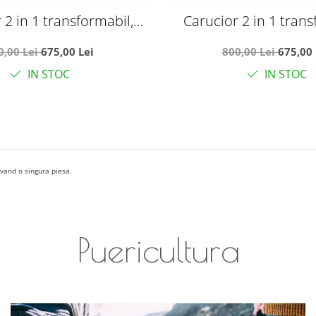
 2 in 1 transformabil,
Carucior 2 in 1 trans
 pliabil, F3 Luxury Black
reversibil, pliabil, F3 
0,00 Lei
675,00 Lei
800,00 Lei
675,00 
IN STOC
IN STOC
 avand o singura piesa.
Puericultura