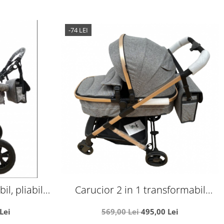
-74 LEI
il, pliabil,
Carucior 2 in 1 transformabil
m 6618, gri
landou-sport, 608 Gri
Lei
569,00 Lei
495,00 Lei