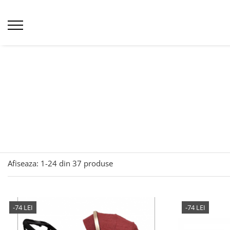
Afiseaza:
1-
24
din
37
produse
-74 LEI
-74 LEI