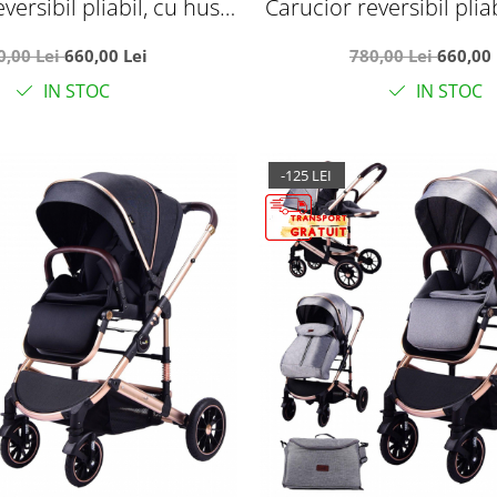
versibil pliabil, cu husa
Carucior reversibil plia
, 0-36 luni, C7 Verde
picioare, 0-36 luni,
0,00 Lei
660,00 Lei
780,00 Lei
660,00 
IN STOC
IN STOC
-125 LEI