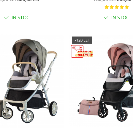
auriu
IN STOC
IN STOC
-120 LEI