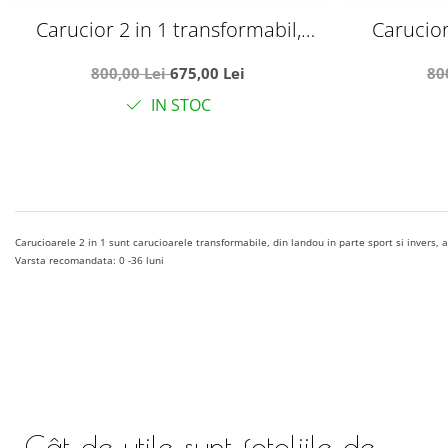
Carucior 2 in 1 transformabil,
Carucior
reversibil, pliabil, F3 Luxury Cream
reversibil,
800,00 Lei
675,00 Lei
80
IN STOC
Carucioarele 2 in 1 sunt carucioarele transformabile, din landou in parte sport si invers,
Varsta recomandata: 0 -36 luni
Cât de utile sunt fotoliile de