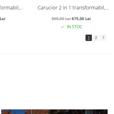
formabil,
Carucior 2 in 1 transformabil,
Luxury Grey
reversibil, pliabil, F3 Luxury Olive
Lei
800,00 Lei
675,00 Lei
IN STOC
1
2