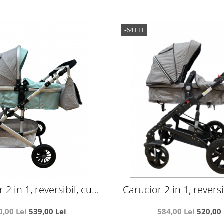
-64 LEI
 2 in 1, reversibil, cu
Carucior 2 in 1, reversib
ii, T7 Verde deschis
suspensii duble, Teknu
0,00 Lei
539,00 Lei
584,00 Lei
520,00 