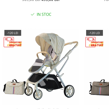
IN STOC
-120 LEI
-120 LEI