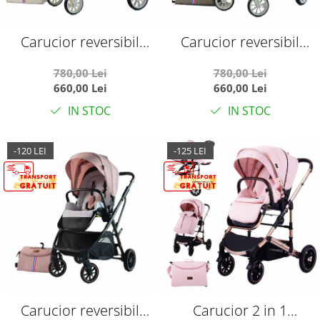
Carucior reversibil
Carucior reversibil
pliabil, cu husa picioare,
pliabil, cu husa picioare,
780,00 Lei
780,00 Lei
0-36 luni, C7 Alb
0-36 luni, C7 Verde
660,00 Lei
660,00 Lei
IN STOC
IN STOC
-120 LEI
-125 LEI
Carucior reversibil
Carucior 2 in 1