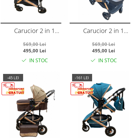
Carucior 2 in 1
Carucior 2 in 1
transformabil landou-
transformabil landou-
569,00 Lei
569,00 Lei
sport, 608 Rosu
sport, 608 Negru
495,00 Lei
495,00 Lei
IN STOC
IN STOC
-45 LEI
-161 LEI