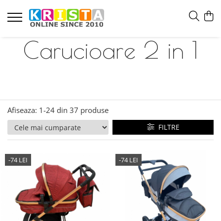
Carucioare 2 in 1
Afiseaza:
1-
24
din
37
produse
FILTRE
-74 LEI
-74 LEI