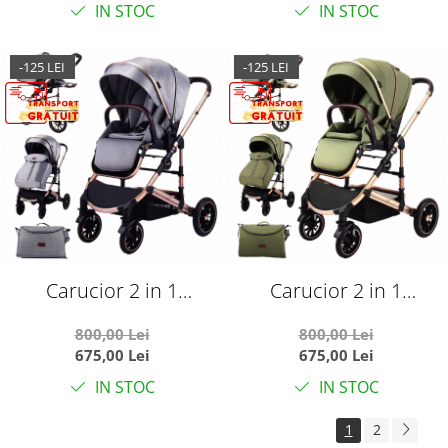
IN STOC
IN STOC
-125 LEI
-125 LEI
Carucior 2 in 1
Carucior 2 in 1
transformabil, reversibil,
transformabil, reversibil,
800,00 Lei
800,00 Lei
pliabil, F3 Luxury Grey
pliabil, F3 Luxury Olive
675,00 Lei
675,00 Lei
IN STOC
IN STOC
1
2