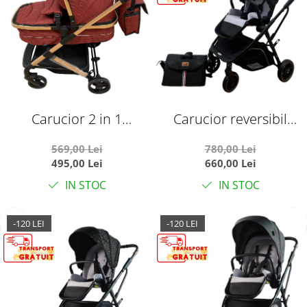
Carucior 2 in 1
Carucior reversibil
transformabil landou-
pliabil, cu husa picioare,
569,00 Lei
780,00 Lei
sport, 608 Rosu
0-36 luni, C7 Negru
495,00 Lei
660,00 Lei
IN STOC
IN STOC
-120 LEI
-120 LEI