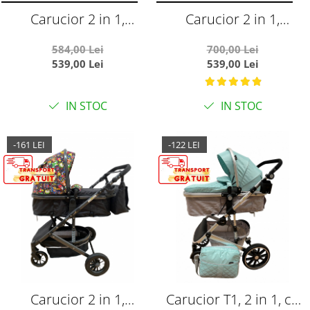
Carucior 2 in 1,
Carucior 2 in 1,
reversibil, cu suspensii,
reversibil, cu suspensii,
584,00 Lei
700,00 Lei
T7 crem - L-Sun
T7 verde - L-Sun
539,00 Lei
539,00 Lei
IN STOC
IN STOC
-161 LEI
-122 LEI
Carucior 2 in 1,
Carucior T1, 2 in 1, cu