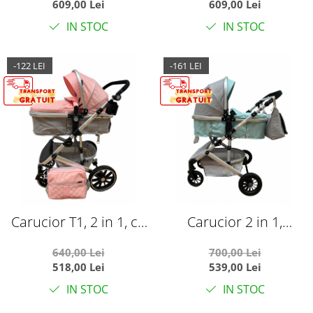
609,00 Lei
609,00 Lei
IN STOC
IN STOC
-122 LEI
-161 LEI
Carucior T1, 2 in 1, cu
Carucior 2 in 1,
suspensii, reversibil, cu
reversibil, cu suspensii,
640,00 Lei
700,00 Lei
geanta, roz/gri
T7 Verde deschis
518,00 Lei
539,00 Lei
IN STOC
IN STOC