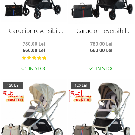
Carucior reversibil
Carucior reversibil
pliabil, cu husa picioare,
pliabil, cu husa picioare,
780,00 Lei
780,00 Lei
0-36 luni, C7 Negru cu
0-36 luni, C7 Gri
660,00 Lei
660,00 Lei
auriu
IN STOC
IN STOC
-120 LEI
-120 LEI