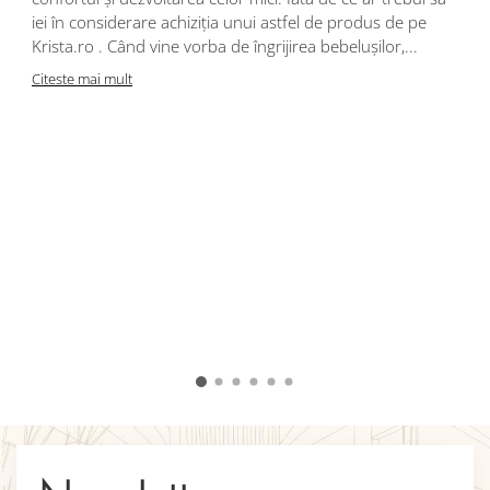
iei în considerare achiziția unui astfel de produs de pe
Krista.ro . Când vine vorba de îngrijirea bebelușilor,...
Citeste mai mult
A
d
c
c
u
î
v
C