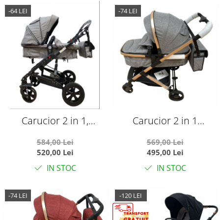
-64 LEI
-74 LEI
Carucior 2 in 1,
Carucior 2 in 1
reversibil, pliabil,
transformabil landou-
584,00 Lei
569,00 Lei
suspensii duble,
sport, 608 Gri
520,00 Lei
495,00 Lei
Teknum 6618, gri
IN STOC
IN STOC
-74 LEI
-120 LEI