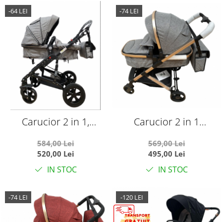
-64 LEI
-74 LEI
Carucior 2 in 1,
Carucior 2 in 1
reversibil, pliabil,
transformabil landou-
584,00 Lei
569,00 Lei
suspensii duble,
sport, 608 Gri
520,00 Lei
495,00 Lei
Teknum 6618, gri
IN STOC
IN STOC
-74 LEI
-120 LEI