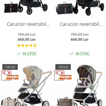
Carucior reversibil
Carucior reversibil
pliabil, cu husa picioare,
pliabil, cu husa picioare,
780,00 Lei
780,00 Lei
0-36 luni, C7 Negru cu
0-36 luni, C7 Gri
660,00 Lei
660,00 Lei
auriu
IN STOC
IN STOC
-120 LEI
-120 LEI