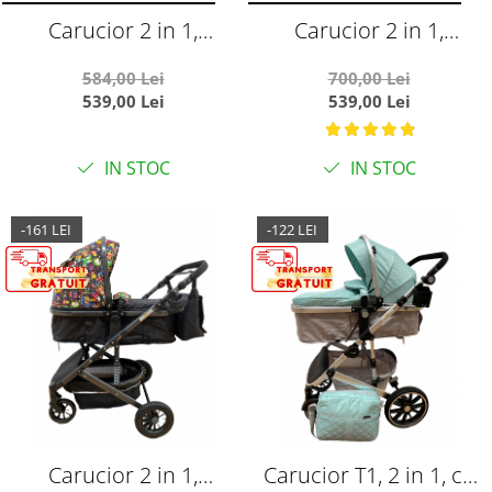
Carucior 2 in 1,
Carucior 2 in 1,
reversibil, cu suspensii,
reversibil, cu suspensii,
584,00 Lei
700,00 Lei
T7 crem - L-Sun
T7 verde - L-Sun
539,00 Lei
539,00 Lei
IN STOC
IN STOC
-161 LEI
-122 LEI
Carucior 2 in 1,
Carucior T1, 2 in 1, cu