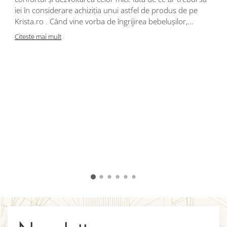
iei în considerare achiziția unui astfel de produs de pe
Krista.ro . Când vine vorba de îngrijirea bebelușilor,...
Citeste mai mult
A
d
c
c
u
î
v
C