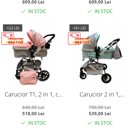
609,00 Lei
609,00 Lei
IN STOC
IN STOC
-122 LEI
-161 LEI
Carucior T1, 2 in 1, cu
Carucior 2 in 1,
suspensii, reversibil, cu
reversibil, cu suspensii,
640,00 Lei
700,00 Lei
geanta, roz/gri
T7 Verde deschis
518,00 Lei
539,00 Lei
IN STOC
IN STOC