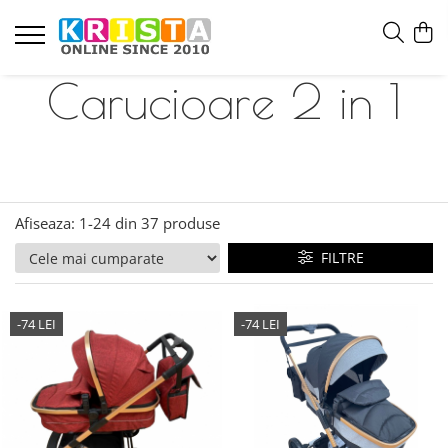
Carucioare 2 in 1
Afiseaza:
1-
24
din
37
produse
FILTRE
-74 LEI
-74 LEI