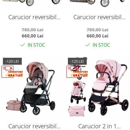
Carucior reversibil
Carucior reversibil
pliabil, cu husa picioare,
pliabil, cu husa picioare,
780,00 Lei
780,00 Lei
0-36 luni, C7 Alb
0-36 luni, C7 Verde
660,00 Lei
660,00 Lei
IN STOC
IN STOC
-120 LEI
-125 LEI
Carucior reversibil
Carucior 2 in 1