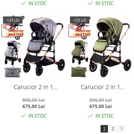
IN STOC
IN STOC
-125 LEI
-125 LEI
Carucior 2 in 1
Carucior 2 in 1
transformabil, reversibil,
transformabil, reversibil,
800,00 Lei
800,00 Lei
pliabil, F3 Luxury Grey
pliabil, F3 Luxury Olive
675,00 Lei
675,00 Lei
IN STOC
IN STOC
1
2