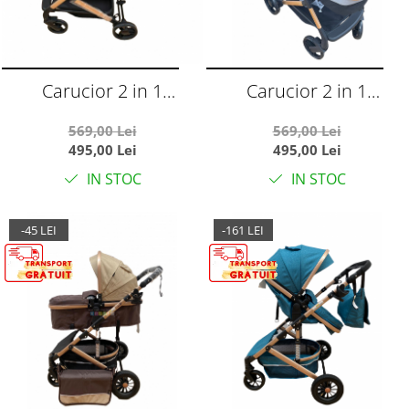
Carucior 2 in 1
Carucior 2 in 1
transformabil landou-
transformabil landou-
569,00 Lei
569,00 Lei
sport, 608 Rosu
sport, 608 Negru
495,00 Lei
495,00 Lei
IN STOC
IN STOC
-45 LEI
-161 LEI