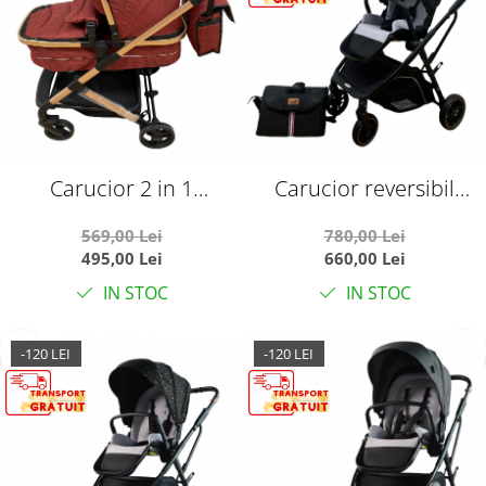
Carucior 2 in 1
Carucior reversibil
transformabil landou-
pliabil, cu husa picioare,
569,00 Lei
780,00 Lei
sport, 608 Rosu
0-36 luni, C7 Negru
495,00 Lei
660,00 Lei
IN STOC
IN STOC
-120 LEI
-120 LEI