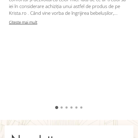
iei în considerare achiziția unui astfel de produs de pe
Krista.ro . Când vine vorba de îngrijirea bebelușilor,...
Citeste mai mult
A
d
c
c
u
î
v
C