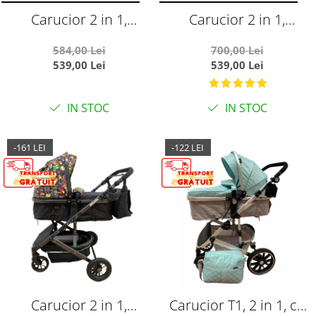
Carucior 2 in 1,
Carucior 2 in 1,
reversibil, cu suspensii,
reversibil, cu suspensii,
584,00 Lei
700,00 Lei
T7 crem - L-Sun
T7 verde - L-Sun
539,00 Lei
539,00 Lei
IN STOC
IN STOC
-161 LEI
-122 LEI
Carucior 2 in 1,
Carucior T1, 2 in 1, cu