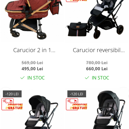
Carucior 2 in 1
Carucior reversibil
transformabil landou-
pliabil, cu husa picioare,
569,00 Lei
780,00 Lei
sport, 608 Rosu
0-36 luni, C7 Negru
495,00 Lei
660,00 Lei
IN STOC
IN STOC
-120 LEI
-120 LEI