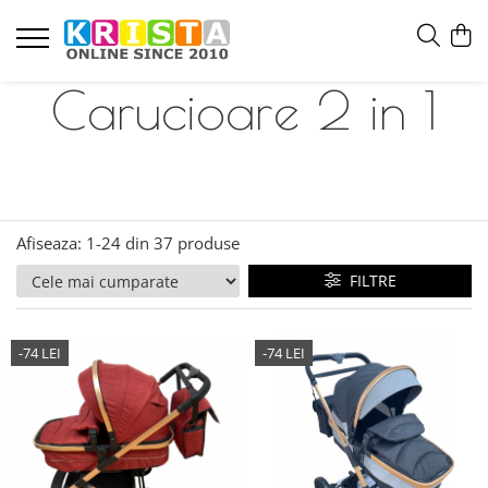
Carucioare 2 in 1
Afiseaza:
1-
24
din
37
produse
FILTRE
-74 LEI
-74 LEI