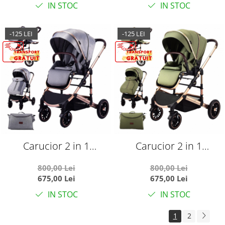
IN STOC
IN STOC
-125 LEI
-125 LEI
Carucior 2 in 1
Carucior 2 in 1
transformabil, reversibil,
transformabil, reversibil,
800,00 Lei
800,00 Lei
pliabil, F3 Luxury Grey
pliabil, F3 Luxury Olive
675,00 Lei
675,00 Lei
IN STOC
IN STOC
1
2