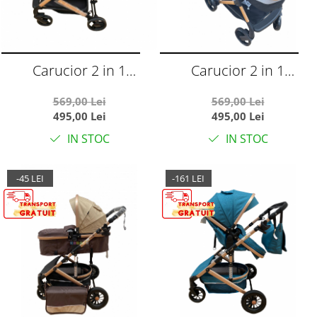
Carucior 2 in 1
Carucior 2 in 1
transformabil landou-
transformabil landou-
569,00 Lei
569,00 Lei
sport, 608 Rosu
sport, 608 Negru
495,00 Lei
495,00 Lei
IN STOC
IN STOC
-45 LEI
-161 LEI