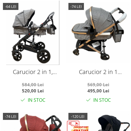
-64 LEI
-74 LEI
Carucior 2 in 1,
Carucior 2 in 1
reversibil, pliabil,
transformabil landou-
584,00 Lei
569,00 Lei
suspensii duble,
sport, 608 Gri
520,00 Lei
495,00 Lei
Teknum 6618, gri
IN STOC
IN STOC
-74 LEI
-120 LEI