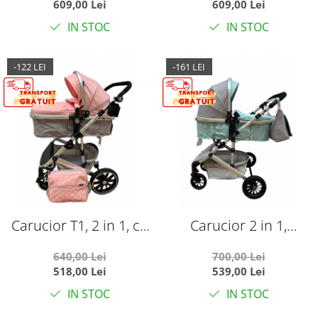
609,00 Lei
609,00 Lei
IN STOC
IN STOC
-122 LEI
-161 LEI
Carucior T1, 2 in 1, cu
Carucior 2 in 1,
suspensii, reversibil, cu
reversibil, cu suspensii,
640,00 Lei
700,00 Lei
geanta, roz/gri
T7 Verde deschis
518,00 Lei
539,00 Lei
IN STOC
IN STOC