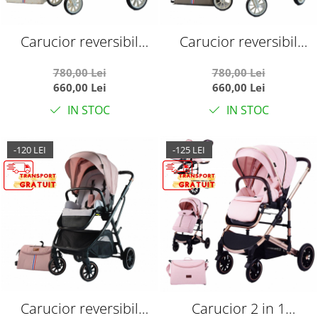
Carucior reversibil
Carucior reversibil
pliabil, cu husa picioare,
pliabil, cu husa picioare,
780,00 Lei
780,00 Lei
0-36 luni, C7 Alb
0-36 luni, C7 Verde
660,00 Lei
660,00 Lei
IN STOC
IN STOC
-120 LEI
-125 LEI
Carucior reversibil
Carucior 2 in 1