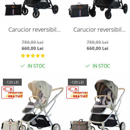
Carucior reversibil
Carucior reversibil
pliabil, cu husa picioare,
pliabil, cu husa picioare,
780,00 Lei
780,00 Lei
0-36 luni, C7 Negru cu
0-36 luni, C7 Gri
660,00 Lei
660,00 Lei
auriu
IN STOC
IN STOC
-120 LEI
-120 LEI